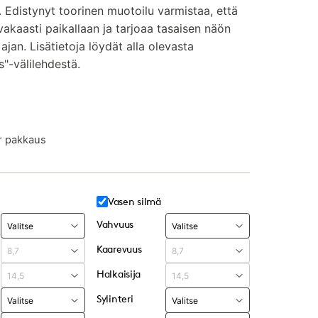
a. Edistynyt toorinen muotoilu varmistaa, että
 vakaasti paikallaan ja tarjoaa tasaisen näön
jan. Lisätietoja löydät alla olevasta
"-välilehdestä.
r pakkaus
Vasen silmä
Vahvuus
Kaarevuus
Halkaisija
Sylinteri