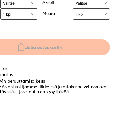
Akseli
Määrä
Lisää ostoskoriin
itus
lautus
vän peruuttamisoikeus
 Asiantuntijamme liikkeissä ja asiakaspalvelussa ovat
ävissäsi, jos sinulla on kysyttävää