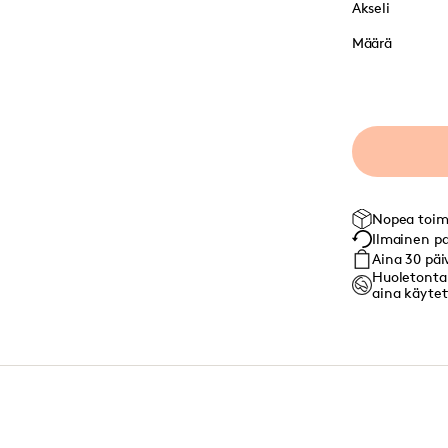
Akseli
Määrä
Nopea toim
Ilmainen pa
Aina 30 päi
Huoletonta:
aina käytett