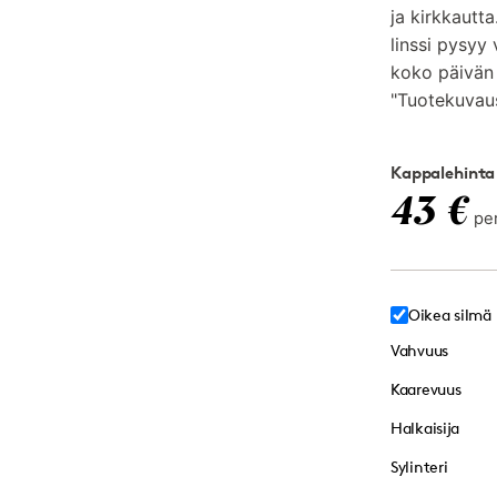
ja kirkkautt
linssi pysyy
koko päivän a
"Tuotekuvaus
Kappalehinta
43 €
pe
Oikea silmä
Vahvuus
Kaarevuus
Halkaisija
Sylinteri