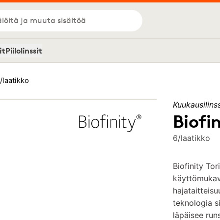
löitä ja muuta sisältöä
it
Piilolinssit
6/laatikko
Kuukausilinss
Biofin
6/laatikko
Biofinity Tor
käyttömukav
hajataittei
teknologia si
läpäisee run