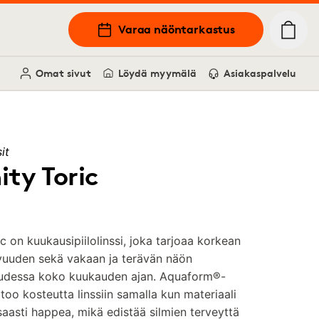
Varaa näöntarkastus
Omat sivut
Löydä myymälä
Asiakaspalvelu
it
ity Toric
ic on kuukausipiilolinssi, joka tarjoaa korkean
uuden sekä vakaan ja terävän näön
suudessa koko kuukauden ajan. Aquaform®-
too kosteutta linssiin samalla kun materiaali
saasti happea, mikä edistää silmien terveyttä