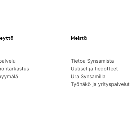
eyttä
Meistä
palvelu
Tietoa Synsamista
äöntarkastus
Uutiset ja tiedotteet
myymälä
Ura Synsamilla
Työnäkö ja yrityspalvelut