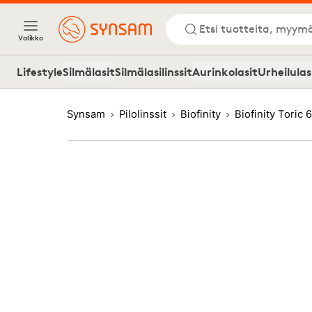
Etsi tuotteita, myymä
Valikko
Lifestyle
Silmälasit
Silmälasilinssit
Aurinkolasit
Urheilulas
Synsam
Pilolinssit
Biofinity
Biofinity Toric 