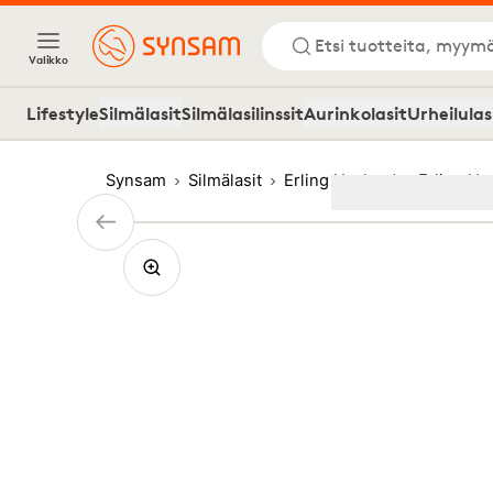
Etsi tuotteita, myymä
Valikko
Lifestyle
Silmälasit
Silmälasilinssit
Aurinkolasit
Urheilulas
Synsam
Silmälasit
Erling Haaland
Erling H
Image
1