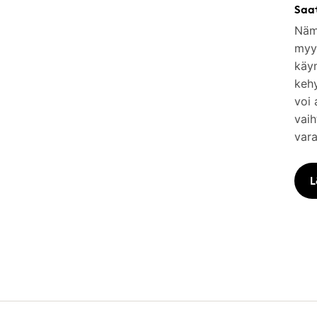
Saa
Nämä
myym
käy
keh
voi 
vaih
vara
L