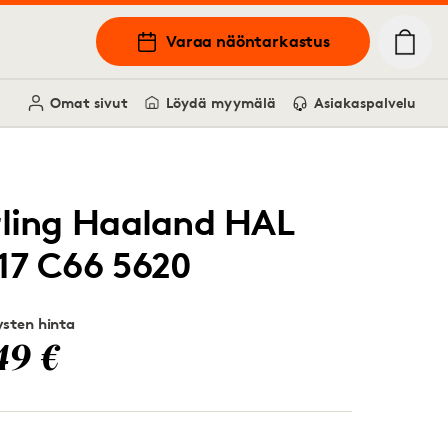
Varaa näöntarkastus
Omat sivut
Löydä myymälä
Asiakaspalvelu
rling Haaland HAL
17 C66 5620
sten hinta
49 €