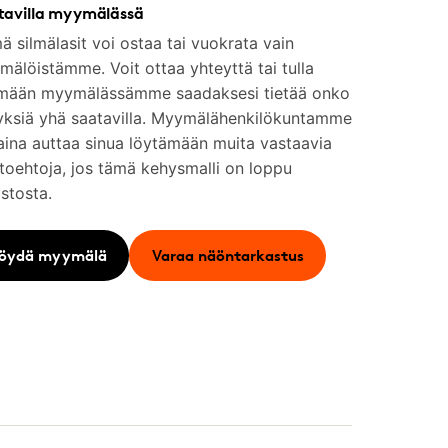
tavilla myymälässä
 silmälasit voi ostaa tai vuokrata vain
älöistämme. Voit ottaa yhteyttä tai tulla
mään myymälässämme saadaksesi tietää onko
yksiä yhä saatavilla. Myymälähenkilökuntamme
aina auttaa sinua löytämään muita vastaavia
toehtoja, jos tämä kehysmalli on loppu
stosta.
öydä myymälä
Varaa näöntarkastus