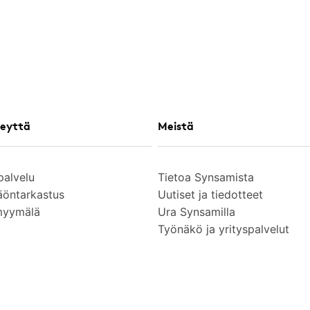
eyttä
Meistä
palvelu
Tietoa Synsamista
äöntarkastus
Uutiset ja tiedotteet
myymälä
Ura Synsamilla
Työnäkö ja yrityspalvelut