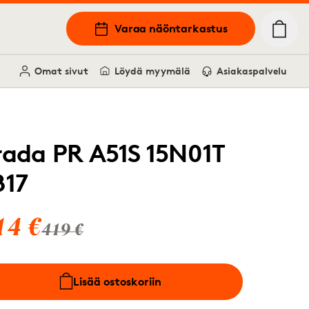
Varaa näöntarkastus
Omat sivut
Löydä myymälä
Asiakaspalvelu
rada PR A51S 15N01T
817
14 €
419 €
Lisää ostoskoriin