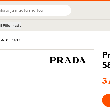
löitä ja muuta sisältöä
it
Piilolinssit
15N01T 5817
P
5
3