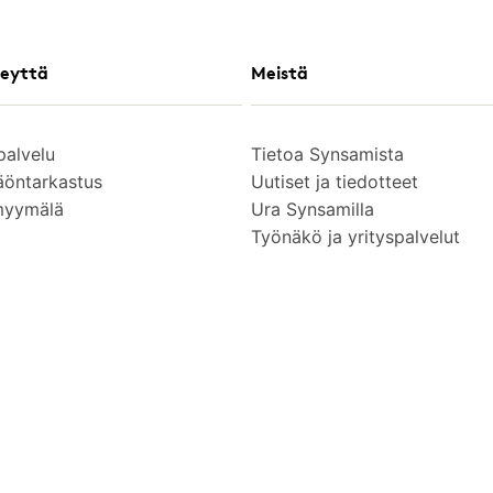
eyttä
Meistä
palvelu
Tietoa Synsamista
äöntarkastus
Uutiset ja tiedotteet
myymälä
Ura Synsamilla
Työnäkö ja yrityspalvelut