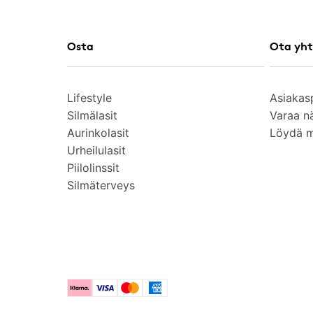
Osta
Ota yht
Lifestyle
Asiakas
Silmälasit
Varaa n
Aurinkolasit
Löydä 
Urheilulasit
Piilolinssit
Silmäterveys
Klarna
Visa
Mastercard
American Express