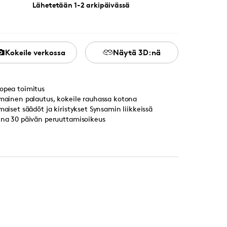
Lähetetään 1-2 arkipäivässä
Kokeile verkossa
Näytä 3D:nä
opea toimitus
lmainen palautus, kokeile rauhassa kotona
lmaiset säädöt ja kiristykset Synsamin liikkeissä
ina 30 päivän peruuttamisoikeus