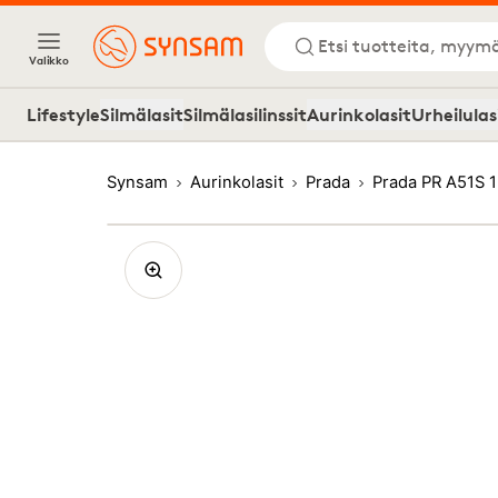
Etsi tuotteita, myymä
Valikko
Lifestyle
Silmälasit
Silmälasilinssit
Aurinkolasit
Urheilulas
Synsam
Aurinkolasit
Prada
Prada PR A51S 