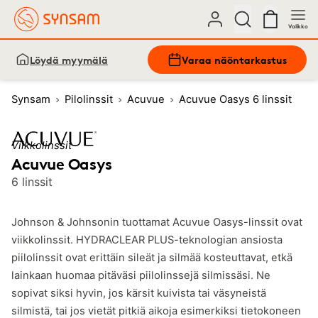
Valikko
Löydä myymälä
Varaa näöntarkastus
Synsam
Pilolinssit
Acuvue
Acuvue Oasys 6 linssit
Viikkolinssit
Acuvue Oasys
6 linssit
Johnson & Johnsonin tuottamat Acuvue Oasys-linssit ovat
viikkolinssit. HYDRACLEAR PLUS-teknologian ansiosta
piilolinssit ovat erittäin sileät ja silmää kosteuttavat, etkä
lainkaan huomaa pitäväsi piilolinssejä silmissäsi. Ne
sopivat siksi hyvin, jos kärsit kuivista tai väsyneistä
silmistä, tai jos vietät pitkiä aikoja esimerkiksi tietokoneen