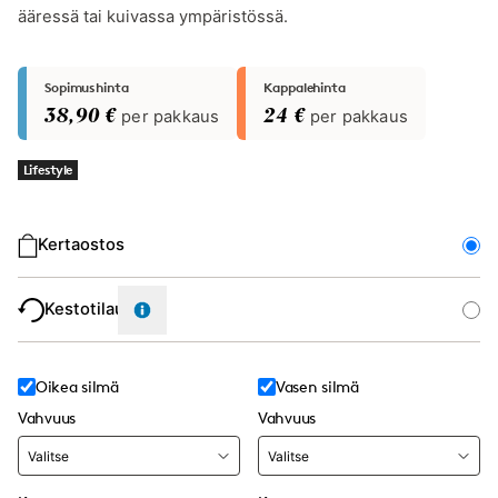
ääressä tai kuivassa ympäristössä.
Sopimushinta
Kappalehinta
38,90 €
per pakkaus
24 €
per pakkaus
Lifestyle
Ostotyyppi
Kertaostos
Kestotilaus
Oikea silmä
Vasen silmä
Vahvuus
Vahvuus