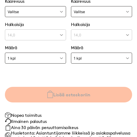
Kaarevuus
Kaarevuus
Halkaisija
Halkaisija
Määrä
Määrä
Lisää ostoskoriin
Nopea toimitus
Ilmainen palautus
Aina 30 päivän peruuttamisoikeus
Huoletonta: Asiantuntijamme liikkeissä ja asiakaspalvelussa