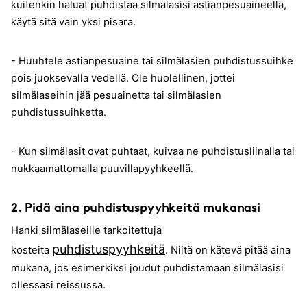
kuitenkin haluat puhdistaa silmälasisi astianpesuaineella,
käytä sitä vain yksi pisara.
- Huuhtele astianpesuaine tai silmälasien puhdistussuihke
pois juoksevalla vedellä. Ole huolellinen, jottei
silmälaseihin jää pesuainetta tai silmälasien
puhdistussuihketta.
- Kun silmälasit ovat puhtaat, kuivaa ne puhdistusliinalla tai
nukkaamattomalla puuvillapyyhkeellä.
2. Pidä aina puhdistuspyyhkeitä mukanasi
Hanki silmälaseille tarkoitettuja
puhdistuspyyhkeitä
kosteita
. Niitä on kätevä pitää aina
mukana, jos esimerkiksi joudut puhdistamaan silmälasisi
ollessasi reissussa.