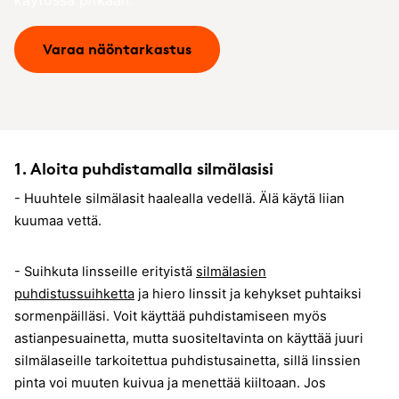
käytössä pitkään.
Varaa näöntarkastus
1. Aloita puhdistamalla silmälasisi
- Huuhtele silmälasit haalealla vedellä. Älä käytä liian
kuumaa vettä.
- Suihkuta linsseille erityistä
silmälasien
puhdistussuihketta
ja hiero linssit ja kehykset puhtaiksi
sormenpäilläsi. Voit käyttää puhdistamiseen myös
astianpesuainetta, mutta suositeltavinta on käyttää juuri
silmälaseille tarkoitettua puhdistusainetta, sillä linssien
pinta voi muuten kuivua ja menettää kiiltoaan. Jos