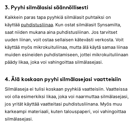
3. Pyyhi silmälasisi säännöllisesti
Kaikkein paras tapa pyyhkiä silmälasit puhtaiksi on
käyttää
puhdistusliinaa
. Kun ostat silmälasit Synsamilta,
saat niiden mukana aina puhdistusliinan. Jos tarvitset
uuden liinan, voit ostaa sellaisen kätevästi verkosta. Voit
käyttää myös mikrokuituliinaa, mutta älä käytä samaa liinaa
muiden esineiden puhdistamiseen, jottei mikrokuituliinaan
päädy likaa, joka voi vahingoittaa silmälasejasi.
4. Älä koskaan pyyhi silmälasejasi vaatteisiin
Silmälaseja ei tulisi koskaan pyyhkiä vaatteisiin. Vaatteissa
voi olla esimerkiksi likaa, joka voi naarmuttaa silmälasejasi,
jos yrität käyttää vaatteitasi puhdistusliinana. Myös muu
karkeampi materiaali, kuten talouspaperi, voi vahingoittaa
silmälasejasi.