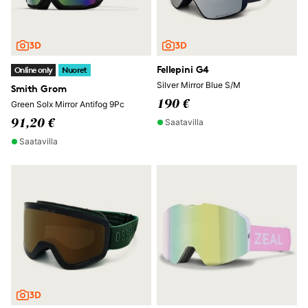
Fellepini G4
Online only
Nuoret
Silver Mirror Blue S/M
Smith Grom
190 €
Green Solx Mirror Antifog 9Pc
Saatavilla
91,20 €
Saatavilla