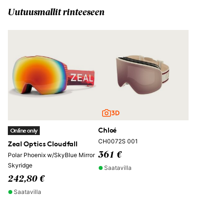
Uutuusmallit rinteeseen
Chloé
Online only
CH0072S 001
Zeal Optics Cloudfall
361 €
Polar Phoenix w/SkyBlue Mirror
Skyridge
Saatavilla
242,80 €
Saatavilla