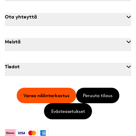
Ota yhteyttä
Meistä
Tiedot
Varaa näöntarkastus
Peruuta tilaus
Evästeasetukset
Klarna
Visa
Mastercard
American Express