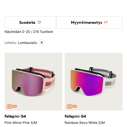
Suodata
Myyntimenestys
Näytetään 0-20 / 216 Tuotteet
Aktiiviset suodattimet
Urheilu
:
Lumilautailu
Fellepini G4
Fellepini G4
Pink Mirror Pink S/M
Rainbow Revo White S/M