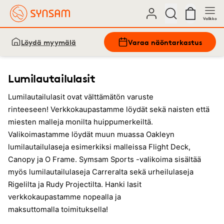
Valikko
Löydä myymälä
Varaa näöntarkastus
Lumilautailulasit
Lumilautailulasit ovat välttämätön varuste
rinteeseen! Verkkokaupastamme löydät sekä naisten että
miesten malleja monilta huippumerkeiltä.
Valikoimastamme löydät muun muassa Oakleyn
lumilautailulaseja esimerkiksi malleissa Flight Deck,
Canopy ja O Frame. Symsam Sports -valikoima sisältää
myös lumilautailulaseja Carreralta sekä urheilulaseja
Rigelilta ja Rudy Projectilta. Hanki lasit
verkkokaupastamme nopealla ja
maksuttomalla toimituksella!