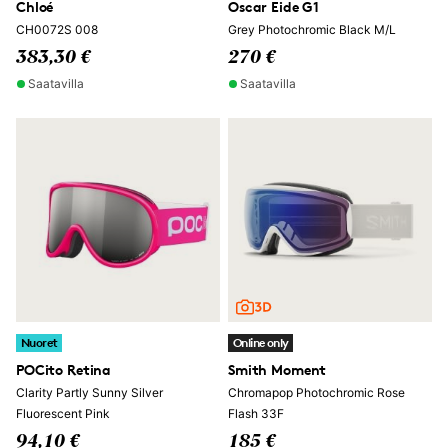
Chloé
Oscar Eide G1
CH0072S 008
Grey Photochromic Black M/L
383,30 €
270 €
Saatavilla
Saatavilla
Nuoret
Online only
POCito Retina
Smith Moment
Clarity Partly Sunny Silver
Chromapop Photochromic Rose
Fluorescent Pink
Flash 33F
94,10 €
185 €