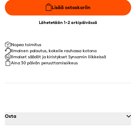
Lisää ostoskoriin
Lähetetään 1-2 arkipäivässä
Nopea toimitus
Ilmainen palautus, kokeile rauhassa kotona
Ilmaiset säädöt ja kiristykset Synsamin liikkeissä
Aina 30 päivän peruuttamisoikeus
Osta