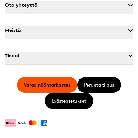
Ota yhteyttä
Meistä
Tiedot
Varaa näöntarkastus
Peruuta tilaus
Evästeasetukset
Klarna
Visa
Mastercard
American Express