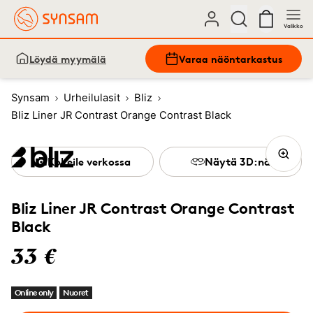
Valikko
Löydä myymälä
Varaa näöntarkastus
Synsam
Urheilulasit
Bliz
Bliz Liner JR Contrast Orange Contrast Black
Kokeile verkossa
Näytä 3D:nä
Bliz Liner JR Contrast Orange Contrast
Black
33 €
Online only
Nuoret