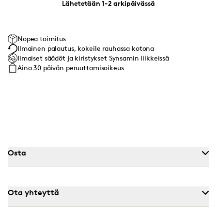
Lähetetään 1-2 arkipäivässä
Nopea toimitus
Ilmainen palautus, kokeile rauhassa kotona
Ilmaiset säädöt ja kiristykset Synsamin liikkeissä
Aina 30 päivän peruuttamisoikeus
Osta
Ota yhteyttä