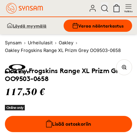
Valikko
Löydä myymälä
Varaa näöntarkastus
Synsam
Urheilulasit
Oakley
Oakley Frogskins Range XL Prizm Grey OO9503-0658
Oakley Frogskins Range XL Prizm Grey
OO9503-0658
117,30 €
Online only
Lisää ostoskoriin