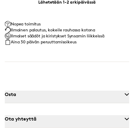
Lähetetään 1-2 arkipäivässä
Nopea toimitus
Ilmainen palautus, kokeile rauhassa kotona
Ilmaiset säädöt ja kiristykset Synsamin liikkeissä
Aina 30 päivän peruuttamisoikeus
Osta
Ota yhteyttä