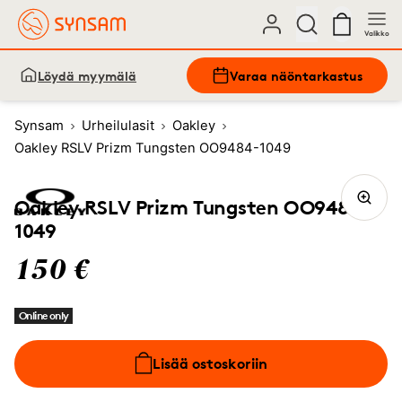
Valikko
Löydä myymälä
Varaa näöntarkastus
Synsam
Urheilulasit
Oakley
Oakley RSLV Prizm Tungsten OO9484-1049
Oakley RSLV Prizm Tungsten OO9484-
1049
150 €
Online only
Lisää ostoskoriin