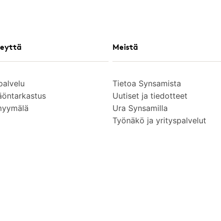
eyttä
Meistä
palvelu
Tietoa Synsamista
äöntarkastus
Uutiset ja tiedotteet
myymälä
Ura Synsamilla
Työnäkö ja yrityspalvelut