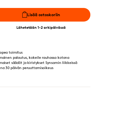
Lisää ostoskoriin
Lähetetään 1-2 arkipäivässä
opea toimitus
lmainen palautus, kokeile rauhassa kotona
lmaiset säädöt ja kiristykset Synsamin liikkeissä
ina 30 päivän peruuttamisoikeus