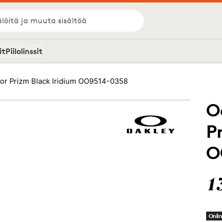
löitä ja muuta sisältöä
it
Piilolinssit
tor Prizm Black Iridium OO9514-0358
O
P
O
1
Onlin