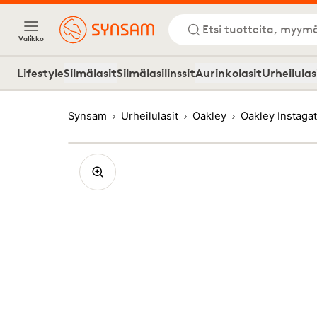
Etsi tuotteita, myymä
Valikko
Lifestyle
Silmälasit
Silmälasilinssit
Aurinkolasit
Urheilulas
Synsam
Urheilulasit
Oakley
Oakley Instaga