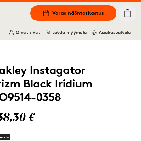
Varaa näöntarkastus
Omat sivut
Löydä myymälä
Asiakaspalvelu
akley Instagator
rizm Black Iridium
O9514-0358
38,30 €
e only