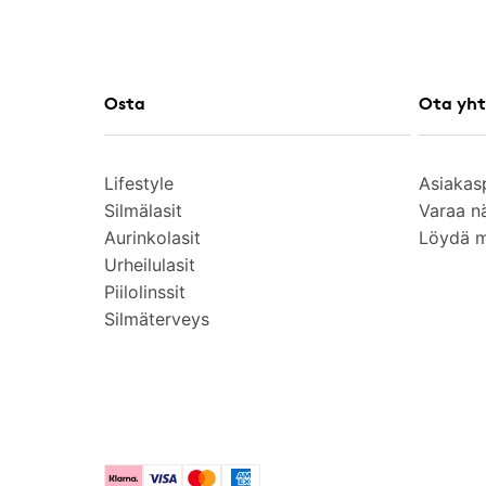
Osta
Ota yht
Lifestyle
Asiakas
Silmälasit
Varaa n
Aurinkolasit
Löydä 
Urheilulasit
Piilolinssit
Silmäterveys
Klarna
Visa
Mastercard
American Express