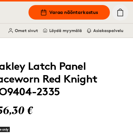
Varaa näöntarkastus
Omat sivut
Löydä myymälä
Asiakaspalvelu
akley Latch Panel
aceworn Red Knight
O9404-2335
56,30 €
e only