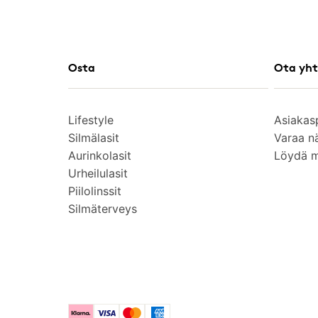
Osta
Ota yht
Lifestyle
Asiakas
Silmälasit
Varaa n
Aurinkolasit
Löydä 
Urheilulasit
Piilolinssit
Silmäterveys
Klarna
Visa
Mastercard
American Express