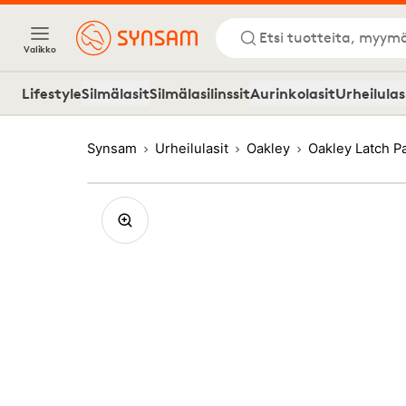
Etsi tuotteita, myymä
Valikko
Lifestyle
Silmälasit
Silmälasilinssit
Aurinkolasit
Urheilulas
Synsam
Urheilulasit
Oakley
Oakley Latch 