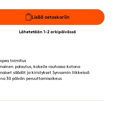
Lisää ostoskoriin
Lähetetään 1-2 arkipäivässä
opea toimitus
lmainen palautus, kokeile rauhassa kotona
lmaiset säädöt ja kiristykset Synsamin liikkeissä
ina 30 päivän peruuttamisoikeus