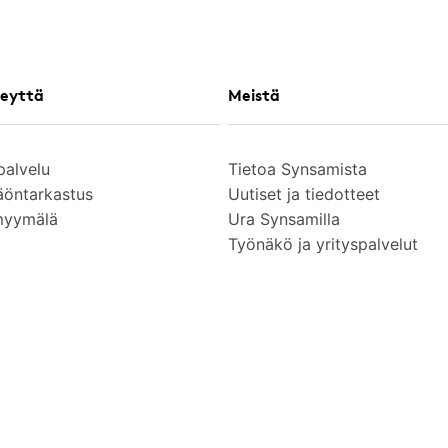
eyttä
Meistä
palvelu
Tietoa Synsamista
äöntarkastus
Uutiset ja tiedotteet
myymälä
Ura Synsamilla
Työnäkö ja yrityspalvelut