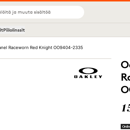
löitä ja muuta sisältöä
it
Piilolinssit
Panel Raceworn Red Knight OO9404-2335
O
R
O
1
Onlin