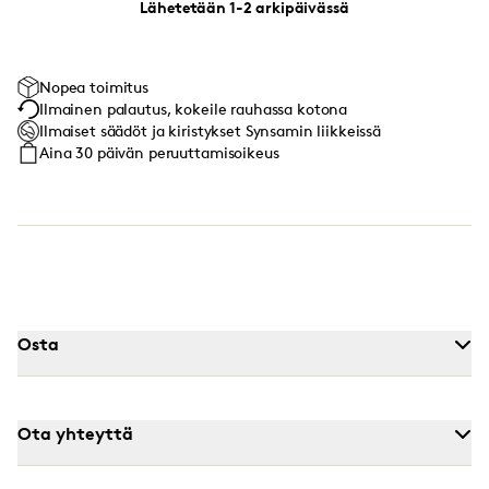
Lähetetään 1-2 arkipäivässä
Nopea toimitus
Ilmainen palautus, kokeile rauhassa kotona
Ilmaiset säädöt ja kiristykset Synsamin liikkeissä
Aina 30 päivän peruuttamisoikeus
Osta
Ota yhteyttä