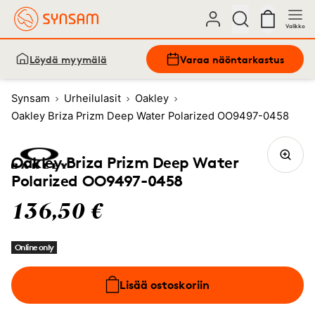
Valikko
Löydä myymälä
Varaa näöntarkastus
Synsam
Urheilulasit
Oakley
Oakley Briza Prizm Deep Water Polarized OO9497-0458
Oakley Briza Prizm Deep Water
Polarized OO9497-0458
136,50 €
Online only
Lisää ostoskoriin