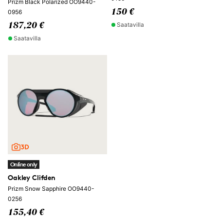
Prizm Black Polarized OO9440-
150 €
0956
Saatavilla
187,20 €
Saatavilla
Online only
Oakley Clifden
Prizm Snow Sapphire OO9440-
0256
155,40 €