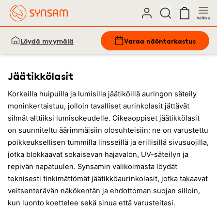
Valikko
Löydä myymälä
Varaa näöntarkastus
Jäätikkölasit
Korkeilla huipuilla ja lumisilla jäätiköillä auringon säteily
moninkertaistuu, jolloin tavalliset aurinkolasit jättävät
silmät alttiiksi lumisokeudelle. Oikeaoppiset jäätikkölasit
on suunniteltu äärimmäisiin olosuhteisiin: ne on varustettu
poikkeuksellisen tummilla linsseillä ja erillisillä sivusuojilla,
jotka blokkaavat sokaisevan hajavalon, UV-säteilyn ja
repivän napatuulen. Synsamin valikoimasta löydät
teknisesti tinkimättömät jäätikköaurinkolasit, jotka takaavat
veitsenterävän näkökentän ja ehdottoman suojan silloin,
kun luonto koettelee sekä sinua että varusteitasi.