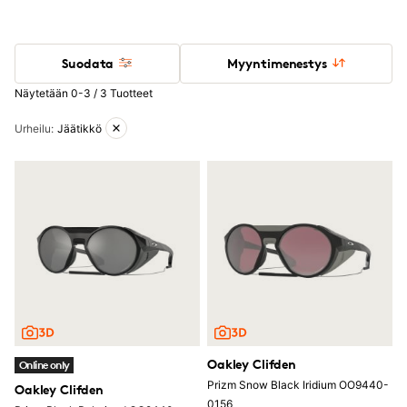
Suodata
Myyntimenestys
Näytetään 0-3 / 3 Tuotteet
Aktiiviset suodattimet
Urheilu
:
Jäätikkö
Oakley Clifden
Online only
Prizm Snow Black Iridium OO9440-
Oakley Clifden
0156