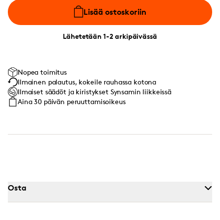
Lisää ostoskoriin
Lähetetään 1-2 arkipäivässä
Nopea toimitus
Ilmainen palautus, kokeile rauhassa kotona
Ilmaiset säädöt ja kiristykset Synsamin liikkeissä
Aina 30 päivän peruuttamisoikeus
Osta