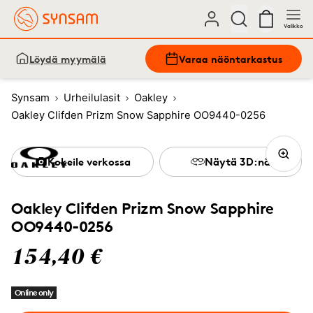
Valikko
Löydä myymälä
Varaa näöntarkastus
Synsam
Urheilulasit
Oakley
Oakley Clifden Prizm Snow Sapphire OO9440-0256
Kokeile verkossa
Näytä 3D:nä
Oakley Clifden Prizm Snow Sapphire
OO9440-0256
154,40 €
Online only