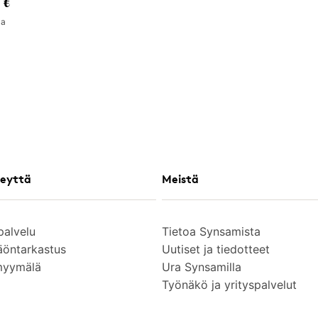
 €
la
eyttä
Meistä
palvelu
Tietoa Synsamista
äöntarkastus
Uutiset ja tiedotteet
myymälä
Ura Synsamilla
Työnäkö ja yrityspalvelut