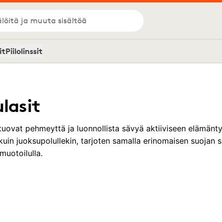
löitä ja muuta sisältöä
it
Piilolinssit
ulasit
 tuovat pehmeyttä ja luonnollista sävyä aktiiviseen elämäntyy
e kuin juoksupolullekin, tarjoten samalla erinomaisen suojan si
muotoilulla.