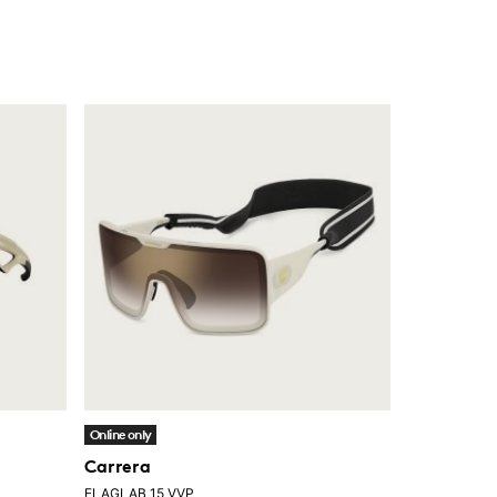
Online only
Carrera
FLAGLAB 15 VVP