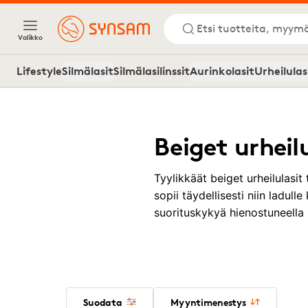
Etsi tuotteita, myymä
Valikko
Lifestyle
Silmälasit
Silmälasilinssit
Aurinkolasit
Urheilulas
Beiget urheil
Tyylikkäät beiget urheilulasit
sopii täydellisesti niin ladull
suorituskykyä hienostuneella 
Suodata
Myyntimenestys