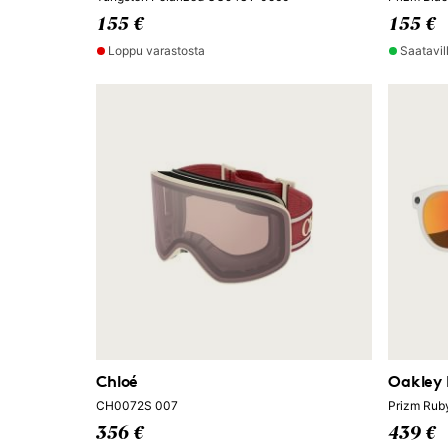
155 €
155 €
Loppu varastosta
Saatavil
Chloé
Oakley
CH0072S 007
Prizm Ru
356 €
439 €