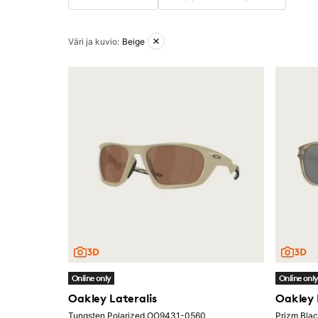
Aktiiviset suodattimet
Väri ja kuvio
:
Beige
Online only
Online onl
Oakley Lateralis
Oakley
Tungsten Polarized OO9431-0560
Prizm Bla