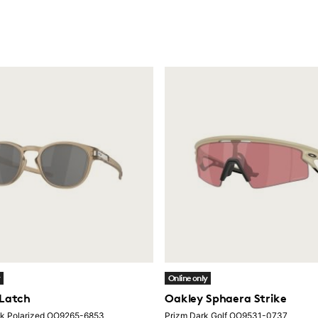
y
Online only
 Latch
Oakley Sphaera Strike
ck Polarized OO9265-6853
Prizm Dark Golf OO9531-0737