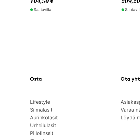
104,50 €
209,20
Saatavilla
Saatavil
Osta
Ota yht
Lifestyle
Asiakas
Silmälasit
Varaa n
Aurinkolasit
Löydä 
Urheilulasit
Piilolinssit