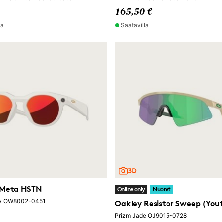
165,50 €
la
Saatavilla
 Meta HSTN
Online only
Nuoret
by OW8002-0451
Oakley Resistor Sweep (Yout
Prizm Jade OJ9015-0728