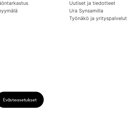
äöntarkastus
Uutiset ja tiedotteet
myymälä
Ura Synsamilla
Työnäkö ja yrityspalvelut
Evästeasetukset