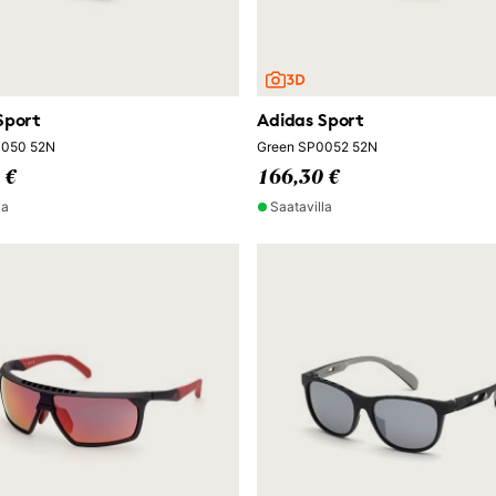
Sport
Adidas Sport
0050 52N
Green SP0052 52N
 €
166,30 €
la
Saatavilla