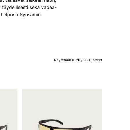
asit takaavat selkeän näön,
täydellisesti sekä vapaa-
t helposti Synsamin
Näytetään 0-20 / 20 Tuotteet