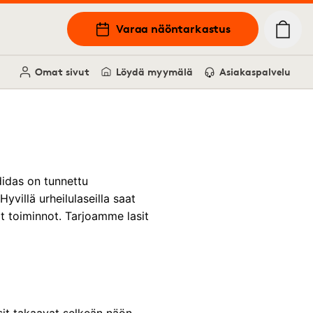
Varaa näöntarkastus
Omat sivut
Löydä myymälä
Asiakaspalvelu
didas on tunnettu
yvillä urheilulaseilla saat
at toiminnot. Tarjoamme lasit