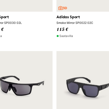
Sport
Adidas Sport
rror SP0030 02L
Smoke Mirror SP0022 02C
 €
115 €
la
Saatavilla