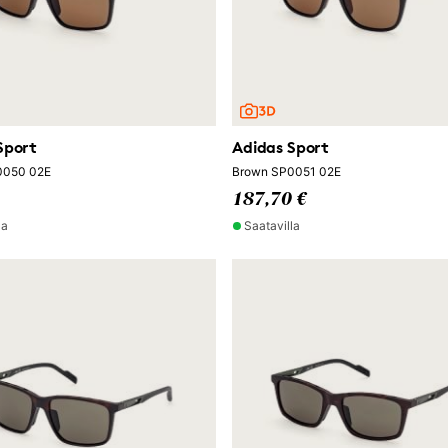
Sport
Adidas Sport
0050 02E
Brown SP0051 02E
187,70 €
la
Saatavilla