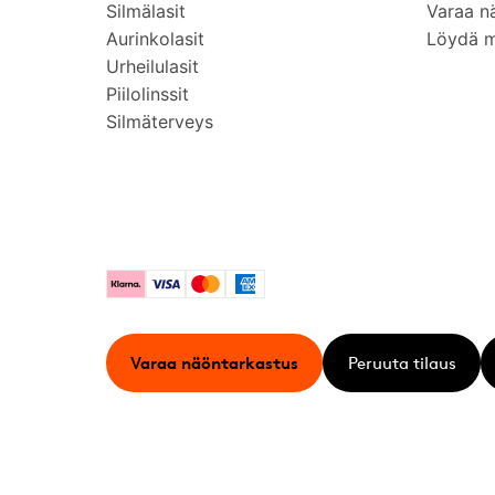
Silmälasit
Varaa n
Aurinkolasit
Löydä 
Urheilulasit
Piilolinssit
Silmäterveys
Klarna
Visa
Mastercard
American Express
Varaa näöntarkastus
Peruuta tilaus