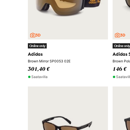
Online only
Online onl
Adidas
Adidas 
Brown Mirror SP0053 02E
Brown Pol
301,40 €
146 €
Saatavilla
Saatavil