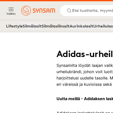
Etsi tuotteita, myymä
Valikko
Lifestyle
Silmälasit
Silmälasilinssit
Aurinkolasit
Urheilulas
Adidas-urheil
Synsamilta löydät laajan valik
urheilubrändi, johon voit luot
harjoittelusi uudelle tasolle.
eri väreissä ja kuvioissa sekä
Uutta meillä - Adidaksen lask