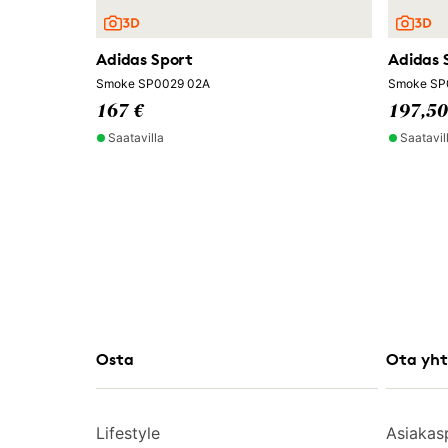
Adidas Sport
Adidas 
Smoke SP0029 02A
Smoke SP
167 €
197,50
Saatavilla
Saatavil
Osta
Ota yht
Lifestyle
Asiakas