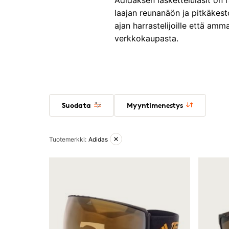
Adidaksen laskettelulasit on r
laajan reunanäön ja pitkäkes
ajan harrastelijoille että amm
verkkokaupasta.
Suodata
Myyntimenestys
Aktiiviset suodattimet
Tuotemerkki
:
Adidas