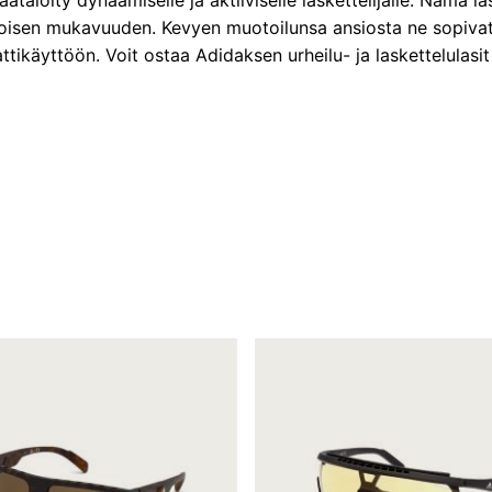
äätälöity dynaamiselle ja aktiiviselle laskettelijalle. Nämä l
toisen mukavuuden. Kevyen muotoilunsa ansiosta ne sopivat 
attikäyttöön. Voit ostaa Adidaksen urheilu- ja laskettelulasi