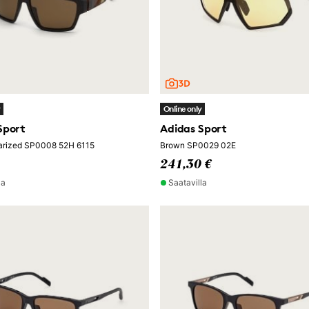
y
Online only
Sport
Adidas Sport
arized SP0008 52H 6115
Brown SP0029 02E
241,30 €
la
Saatavilla