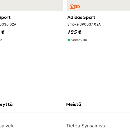
Sport
Adidas Sport
0030 02A
Smoke SP0037 02A
 €
125 €
la
Saatavilla
eyttä
Meistä
palvelu
Tietoa Synsamista