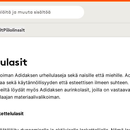
löitä ja muuta sisältöä
it
Piilolinssit
ulasit
oiman Adidaksen urheilulaseja sekä naisille että miehille. A
taa sekä käytännöllisyyden että esteettisen ilmeen suhteen. H
 Meiltä löydät myös Adidaksen aurinkolasit, joilla on vastaav
 laajan materiaalivalikoiman.
ettelulasit