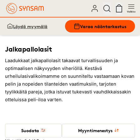
Valikko
Löydä myymälä
Varaa näöntarkastus
Jalkapallolasit
Laadukkaat jalkapallolasit takaavat turvallisuuden ja
optimaalisen näkyvyyden viheriöllä. Kestävä
urheilulasivalikoimamme on suunniteltu vastaamaan kovan
pelin ja nopeiden tilanteiden vaatimuksiin, tarjoten
tyylikkäitä pareja, jotka istuvat tukevasti vauhdikkaissakin
otteluissa peli-iloa varten.
Suodata
Myyntimenestys