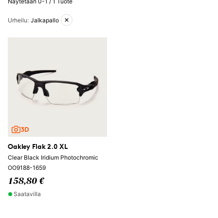
Näytetään 0-1 / 1 Tuote
Aktiiviset suodattimet
Urheilu
:
Jalkapallo
Oakley Flak 2.0 XL
Clear Black Iridium Photochromic
OO9188-1659
158,80 €
Saatavilla