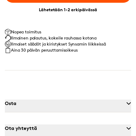
Lähetetään 1-2 arkipäivässä
Nopea toimitus
Ilmainen palautus, kokeile rauhassa kotona
Ilmaiset säädöt ja kiristykset Synsamin liikkeissä
Aina 30 päivän peruuttamisoikeus
Osta
Ota yhteyttä