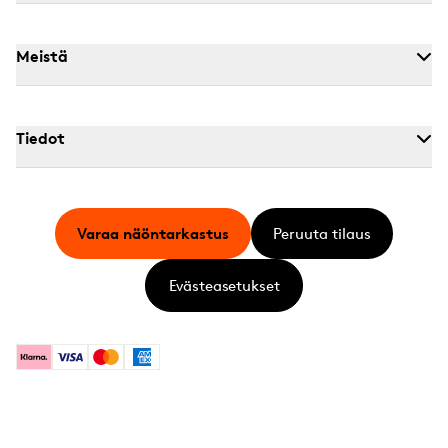
Meistä
Tiedot
Varaa näöntarkastus
Peruuta tilaus
Evästeasetukset
Klarna
Visa
Mastercard
American Express