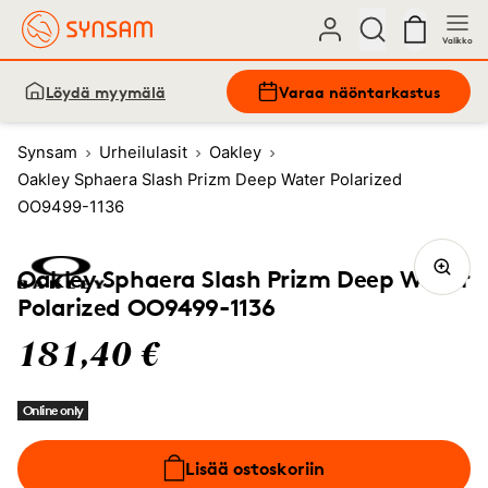
Valikko
Löydä myymälä
Varaa näöntarkastus
Synsam
Urheilulasit
Oakley
Oakley Sphaera Slash Prizm Deep Water Polarized
OO9499-1136
Oakley Sphaera Slash Prizm Deep Water
Polarized OO9499-1136
181,40 €
Online only
Lisää ostoskoriin