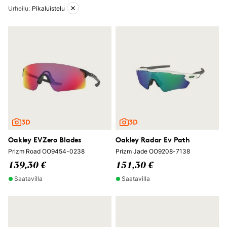
Aktiiviset suodattimet
Urheilu
:
Pikaluistelu
Oakley EVZero Blades
Oakley Radar Ev Path
Prizm Road OO9454-0238
Prizm Jade OO9208-7138
139,30 €
151,30 €
Saatavilla
Saatavilla