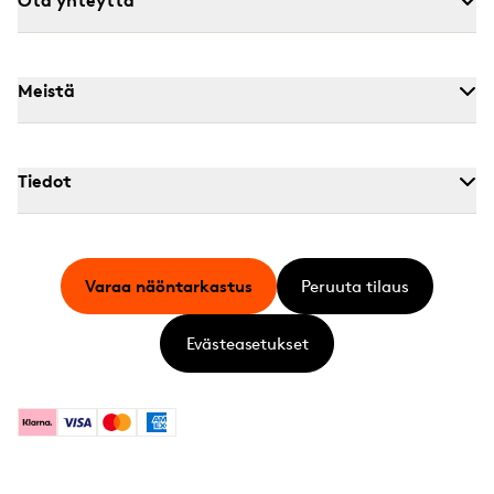
Ota yhteyttä
Meistä
Tiedot
Varaa näöntarkastus
Peruuta tilaus
Evästeasetukset
Klarna
Visa
Mastercard
American Express