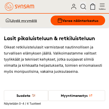
Valikko
Löydä myymälä
Varaa näöntarkastus
Lasit pikaluisteluun & retkiluisteluun
Oikeat retkiluistelulasit varmistavat nautinnollisen ja
turvallisen elämyksen jäällä. Valikoimastamme valitset
tyylikkäät ja tekniset kehykset, jotka suojaavat silmiä
viimalta ja kirkkaalta heijastukselta, toimien erinomaisesti
myös monipuolisina, vakaina juoksulaseina.
Suodata
Myyntimenestys
Näytetään 0-4 / 4 Tuotteet