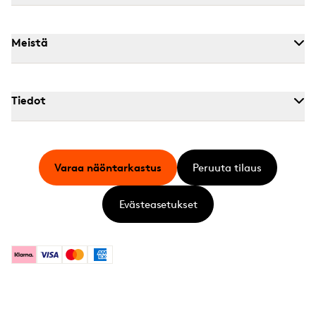
Meistä
Tiedot
Varaa näöntarkastus
Peruuta tilaus
Evästeasetukset
Klarna
Visa
Mastercard
American Express