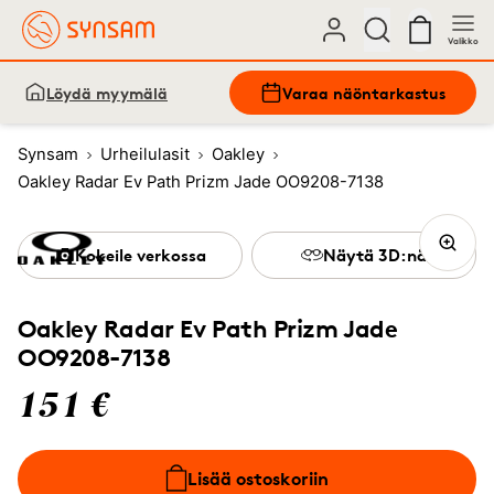
Valikko
Löydä myymälä
Varaa näöntarkastus
Synsam
Urheilulasit
Oakley
Oakley Radar Ev Path Prizm Jade OO9208-7138
Kokeile verkossa
Näytä 3D:nä
Oakley Radar Ev Path Prizm Jade
OO9208-7138
151 €
Lisää ostoskoriin