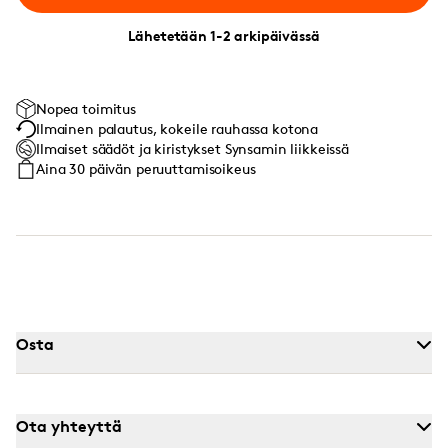
Lähetetään 1-2 arkipäivässä
Nopea toimitus
Ilmainen palautus, kokeile rauhassa kotona
Ilmaiset säädöt ja kiristykset Synsamin liikkeissä
Aina 30 päivän peruuttamisoikeus
Osta
Ota yhteyttä