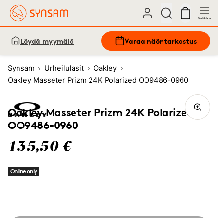
Valikko
Löydä myymälä
Varaa näöntarkastus
Synsam
Urheilulasit
Oakley
Oakley Masseter Prizm 24K Polarized OO9486-0960
Oakley Masseter Prizm 24K Polarized
OO9486-0960
135,50 €
Online only