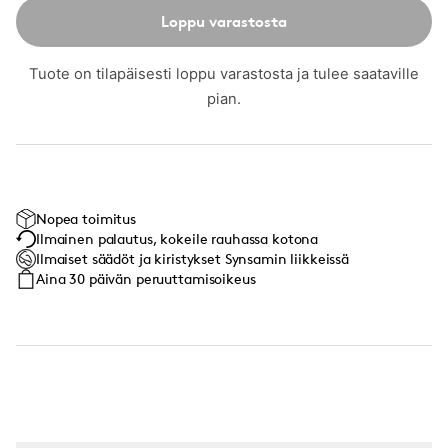
Loppu varastosta
Tuote on tilapäisesti loppu varastosta ja tulee saataville
pian.
Nopea toimitus
Ilmainen palautus, kokeile rauhassa kotona
Ilmaiset säädöt ja kiristykset Synsamin liikkeissä
Aina 30 päivän peruuttamisoikeus