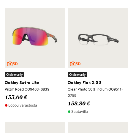
Online only
Online only
Oakley Sutro Lite
Oakley Flak 2.0 S
Prizm Road OO9463-6839
Clear Photo 50% Iridium OO9511-
0759
133,60 €
158,80 €
Loppu varastosta
Saatavilla