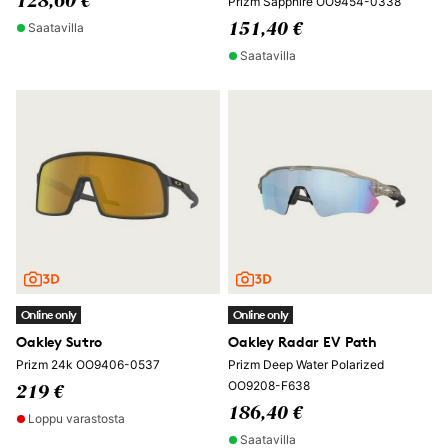
128,60 €
Prizm Sapphire OO9454-0338
Saatavilla
151,40 €
Saatavilla
Online only
Online only
Oakley Sutro
Oakley Radar EV Path
Prizm 24k OO9406-0537
Prizm Deep Water Polarized
OO9208-F638
219 €
186,40 €
Loppu varastosta
Saatavilla