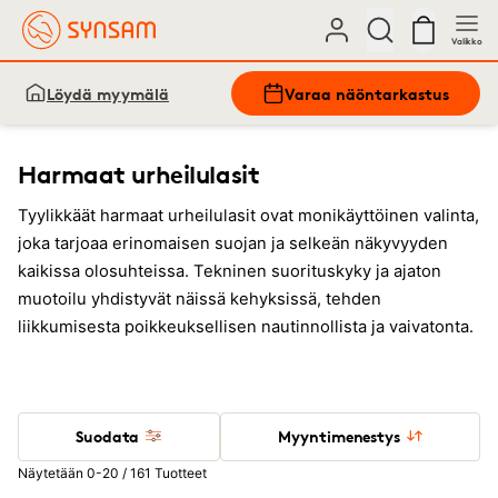
Valikko
Löydä myymälä
Varaa näöntarkastus
Harmaat urheilulasit
Tyylikkäät harmaat urheilulasit ovat monikäyttöinen valinta,
joka tarjoaa erinomaisen suojan ja selkeän näkyvyyden
kaikissa olosuhteissa. Tekninen suorituskyky ja ajaton
muotoilu yhdistyvät näissä kehyksissä, tehden
liikkumisesta poikkeuksellisen nautinnollista ja vaivatonta.
Suodata
Myyntimenestys
Näytetään 0-20 / 161 Tuotteet