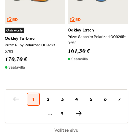
Oakley Latch
Online only
Prizm Sapphire Polarized OO9265-
Oakley Turbine
3253
Prizm Ruby Polarized OO9263-
161,30 €
5763
Saatavilla
170,70 €
Saatavilla
1
2
3
4
5
6
7
...
9
Valitse sivu