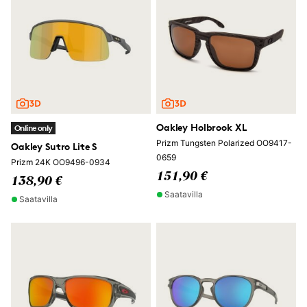
Oakley Holbrook XL
Online only
Prizm Tungsten Polarized OO9417-
Oakley Sutro Lite S
0659
Prizm 24K OO9496-0934
151,90 €
138,90 €
Saatavilla
Saatavilla