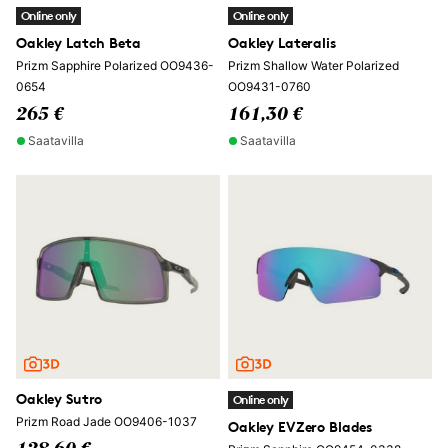
Online only
Online only
Oakley Latch Beta
Oakley Lateralis
Prizm Sapphire Polarized OO9436-
Prizm Shallow Water Polarized
0654
OO9431-0760
265 €
161,30 €
Saatavilla
Saatavilla
Oakley Sutro
Online only
Prizm Road Jade OO9406-1037
Oakley EVZero Blades