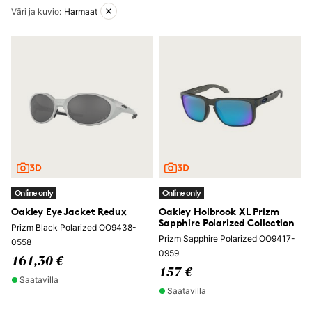
Aktiiviset suodattimet
Väri ja kuvio
:
Harmaat
Online only
Online only
Oakley Eye Jacket Redux
Oakley Holbrook XL Prizm
Sapphire Polarized Collection
Prizm Black Polarized OO9438-
Prizm Sapphire Polarized OO9417-
0558
0959
161,30 €
157 €
Saatavilla
Saatavilla