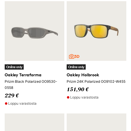
Online only
Online only
Oakley Terraforma
Oakley Holbrook
Prizm Black Polarized OO9530-
Prizm 24K Polarized OO9102-W455
0558
151,90 €
229 €
Loppu varastosta
Loppu varastosta