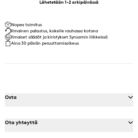
Lähetetään 1-2 arkipäivässä
Nopea toimitus
Ilmainen palautus, kokeile rauhassa kotona
Ilmaiset säädöt ja kiristykset Synsamin liikkeissä
Aina 30 päivän peruuttamisoikeus
Osta
Ota yhteyttä