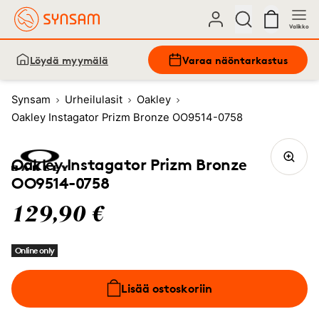
Valikko
Löydä myymälä
Varaa näöntarkastus
Synsam
Urheilulasit
Oakley
Oakley Instagator Prizm Bronze OO9514-0758
Oakley Instagator Prizm Bronze
OO9514-0758
129,90 €
Online only
Lisää ostoskoriin