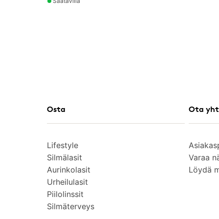
Saatavilla
Osta
Ota yht
Lifestyle
Asiakas
Silmälasit
Varaa n
Aurinkolasit
Löydä 
Urheilulasit
Piilolinssit
Silmäterveys