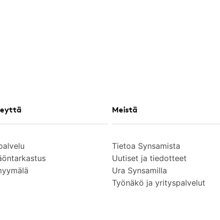
eyttä
Meistä
palvelu
Tietoa Synsamista
äöntarkastus
Uutiset ja tiedotteet
myymälä
Ura Synsamilla
Työnäkö ja yrityspalvelut