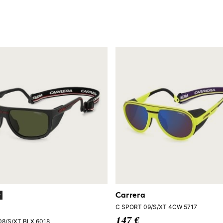
Carrera
y
C SPORT 09/S/XT 4CW 5717
147 €
8/S/XT BLX 6018