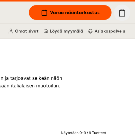
Varaa näöntarkastus
Omat sivut
Löydä myymälä
Asiakaspalvelu
in ja tarjoavat selkeän näön
kään italialaisen muotoilun.
Näytetään 0-9 / 9 Tuotteet