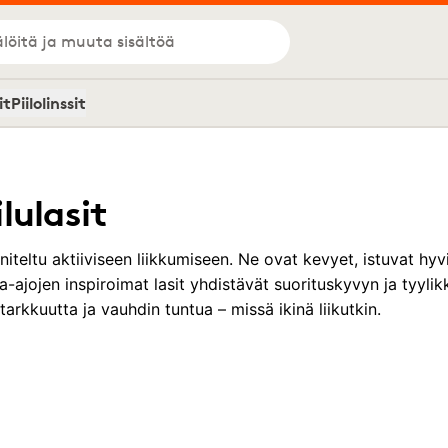
löitä ja muuta sisältöä
it
Piilolinssit
lulasit
niteltu aktiiviseen liikkumiseen. Ne ovat kevyet, istuvat hyv
a-ajojen inspiroimat lasit yhdistävät suorituskyvyn ja tyylik
tarkkuutta ja vauhdin tuntua – missä ikinä liikutkin.