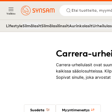
Etsi tuotteita, myymä
Valikko
Lifestyle
Silmälasit
Silmälasilinssit
Aurinkolasit
Urheilulas
Carrera-urhei
Carrera-urheilulasit ovat suun
kaikissa sääolosuhteissa. Kilp
Sopivat sinulle, joka arvostat 
Suodata
Myyntimenestys