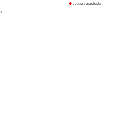
Loppu varastosta
la