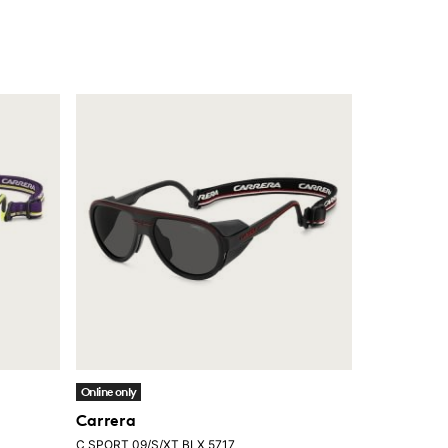
Online only
Carrera
C SPORT 09/S/XT BLX 5717