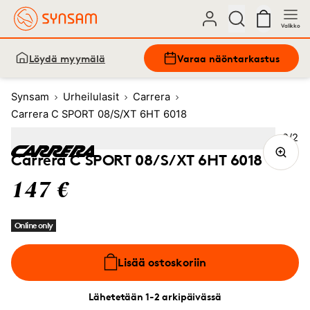
Valikko
Löydä myymälä
Varaa näöntarkastus
Synsam
Urheilulasit
Carrera
Carrera C SPORT 08/S/XT 6HT 6018
Kuva
2
/
2
Image
1
Image
(Current image)
2
Carrera C SPORT 08/S/XT 6HT 6018
147 €
Online only
Lisää ostoskoriin
Lähetetään 1-2 arkipäivässä