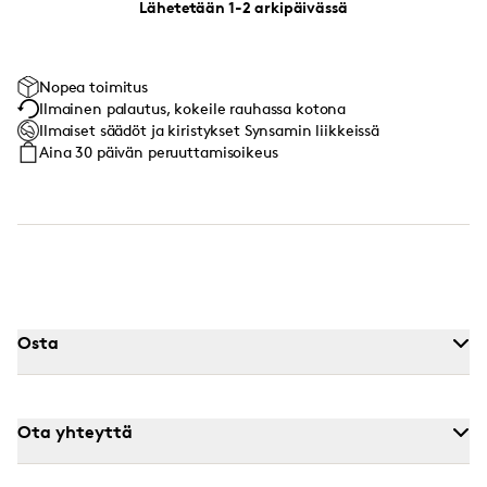
Lähetetään 1-2 arkipäivässä
Nopea toimitus
Ilmainen palautus, kokeile rauhassa kotona
Ilmaiset säädöt ja kiristykset Synsamin liikkeissä
Aina 30 päivän peruuttamisoikeus
Osta
Ota yhteyttä