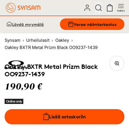
Valikko
Löydä myymälä
Varaa näöntarkastus
Synsam
Urheilulasit
Oakley
Oakley BXTR Metal Prizm Black OO9237-1439
Oakley BXTR Metal Prizm Black
OO9237-1439
190,90 €
Online only
Lisää ostoskoriin