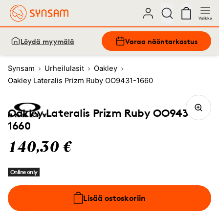
Valikko
Löydä myymälä
Varaa näöntarkastus
Synsam
Urheilulasit
Oakley
Oakley Lateralis Prizm Ruby OO9431-1660
Oakley Lateralis Prizm Ruby OO9431-
1660
140,30 €
Online only
Lisää ostoskoriin