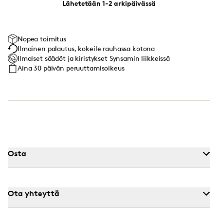
Lähetetään 1-2 arkipäivässä
Nopea toimitus
Ilmainen palautus, kokeile rauhassa kotona
Ilmaiset säädöt ja kiristykset Synsamin liikkeissä
Aina 30 päivän peruuttamisoikeus
Osta
Ota yhteyttä