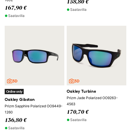
158,80 €
167,90 €
Saatavilla
Saatavilla
Oakley Turbine
Online only
Prizm Jade Polarized OO9263-
Oakley Gibston
4563
Prizm Sapphire Polarized OO9449-
170,70 €
1260
Saatavilla
136,80 €
Saatavilla