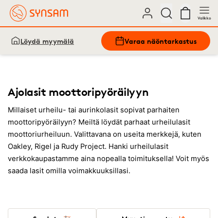
Valikko
Löydä myymälä
Varaa näöntarkastus
Ajolasit moottoripyöräilyyn
Millaiset urheilu- tai aurinkolasit sopivat parhaiten
moottoripyöräilyyn? Meiltä löydät parhaat urheilulasit
moottoriurheiluun. Valittavana on useita merkkejä, kuten
Oakley, Rigel ja Rudy Project. Hanki urheilulasit
verkkokaupastamme aina nopealla toimituksella! Voit myös
saada lasit omilla voimakkuuksillasi.