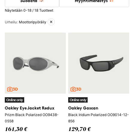
Suodata
Myyntimenestys
Näytetään 0-18 / 18 Tuotteet
Aktiiviset suodattimet
Urheilu
:
Moottoripyöräily
Online only
Online only
Oakley Eye Jacket Redux
Oakley Gascan
Prizm Black Polarized OO9438-
Black Iridium Polarized OO9014-12-
0558
856
161,30 €
129,70 €