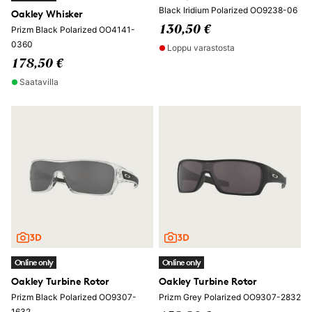
Black Iridium Polarized OO9238-06
Oakley Whisker
130,50 €
Prizm Black Polarized OO4141-
0360
Loppu varastosta
178,50 €
Saatavilla
Online only
Online only
Oakley Turbine Rotor
Oakley Turbine Rotor
Prizm Black Polarized OO9307-
Prizm Grey Polarized OO9307-2832
1632