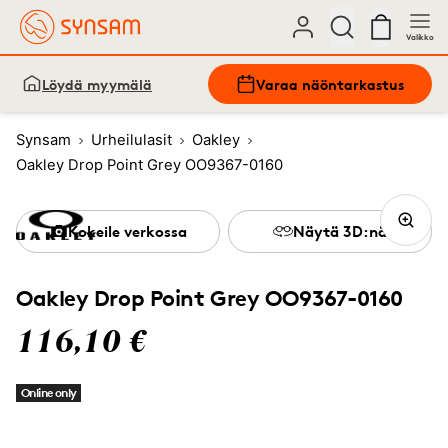
Valikko
Löydä myymälä
Varaa näöntarkastus
Synsam
Urheilulasit
Oakley
Oakley Drop Point Grey OO9367-0160
Kokeile verkossa
Näytä 3D:nä
Oakley Drop Point Grey OO9367-0160
116,10 €
Online only