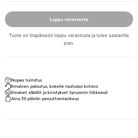
Loppu varastosta
Tuote on tilapäisesti loppu varastosta ja tulee saataville
pian.
Nopea toimitus
Ilmainen palautus, kokeile rauhassa kotona
Ilmaiset säädöt ja kiristykset Synsamin liikkeissä
Aina 30 päivän peruuttamisoikeus