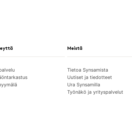
eyttä
Meistä
palvelu
Tietoa Synsamista
äöntarkastus
Uutiset ja tiedotteet
myymälä
Ura Synsamilla
Työnäkö ja yrityspalvelut