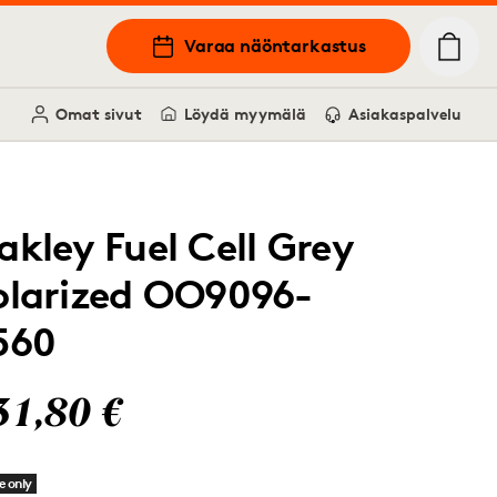
Varaa näöntarkastus
Omat sivut
Löydä myymälä
Asiakaspalvelu
akley Fuel Cell Grey
olarized OO9096-
560
31,80 €
e only