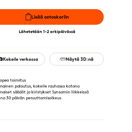
Lisää ostoskoriin
Lähetetään 1-2 arkipäivässä
Kokeile verkossa
Näytä 3D:nä
opea toimitus
lmainen palautus, kokeile rauhassa kotona
lmaiset säädöt ja kiristykset Synsamin liikkeissä
ina 30 päivän peruuttamisoikeus