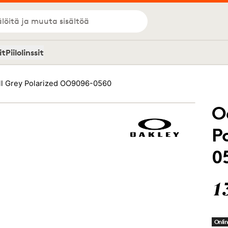
löitä ja muuta sisältöä
it
Piilolinssit
ll Grey Polarized OO9096-0560
O
P
0
1
Onlin