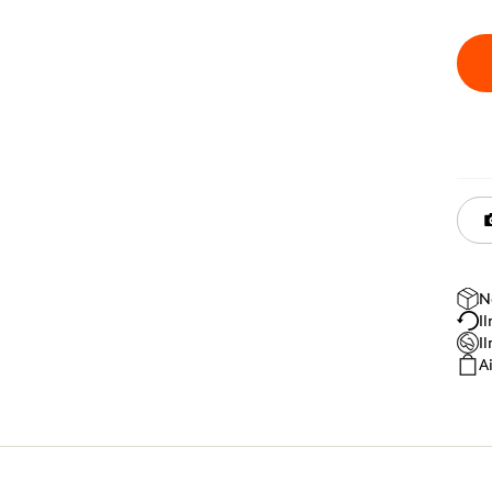
N
I
I
A