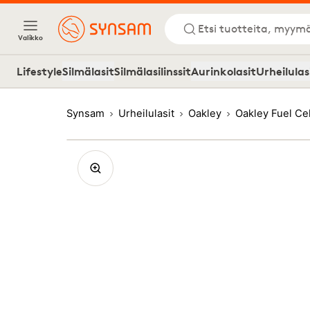
Etsi tuotteita, myymä
Valikko
Lifestyle
Silmälasit
Silmälasilinssit
Aurinkolasit
Urheilulas
Synsam
Urheilulasit
Oakley
Oakley Fuel Ce