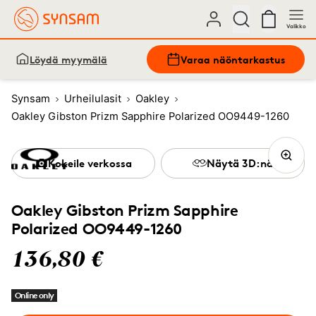
Valikko
Löydä myymälä
Varaa näöntarkastus
Synsam
Urheilulasit
Oakley
Oakley Gibston Prizm Sapphire Polarized OO9449-1260
Kokeile verkossa
Näytä 3D:nä
Oakley Gibston Prizm Sapphire
Polarized OO9449-1260
136,80 €
Online only