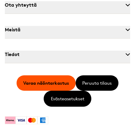
Ota yhteyttä
Meistä
Tiedot
Varaa näöntarkastus
Peruuta tilaus
Evästeasetukset
Klarna
Visa
Mastercard
American Express