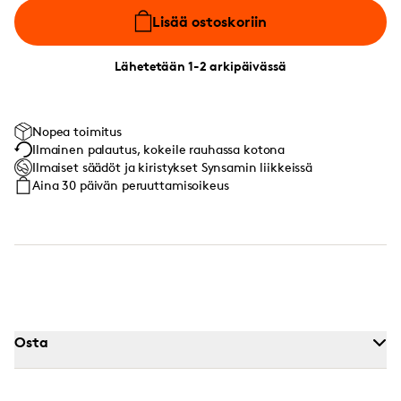
Lisää ostoskoriin
Lähetetään 1-2 arkipäivässä
Nopea toimitus
Ilmainen palautus, kokeile rauhassa kotona
Ilmaiset säädöt ja kiristykset Synsamin liikkeissä
Aina 30 päivän peruuttamisoikeus
Osta