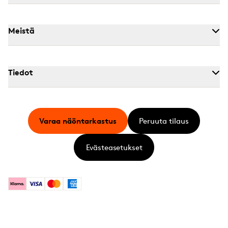
Meistä
Tiedot
Varaa näöntarkastus
Peruuta tilaus
Evästeasetukset
Klarna
Visa
Mastercard
American Express