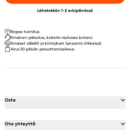
Lähetetään 1-2 arkipäivässä
Nopea toimitus
Ilmainen palautus, kokeile rauhassa kotona
Ilmaiset säädöt ja kiristykset Synsamin liikkeissä
Aina 30 päivän peruuttamisoikeus
Osta
Ota yhteyttä