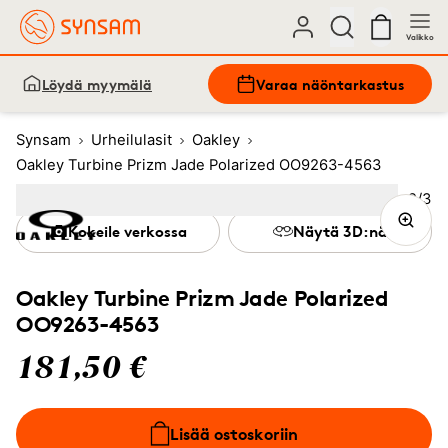
Valikko
Löydä myymälä
Varaa näöntarkastus
Synsam
Urheilulasit
Oakley
Oakley Turbine Prizm Jade Polarized OO9263-4563
Kuva
2
/
3
Image
1
Image
(Current image)
2
Image
3
Kokeile verkossa
Näytä 3D:nä
Oakley Turbine Prizm Jade Polarized
OO9263-4563
181,50 €
Lisää ostoskoriin