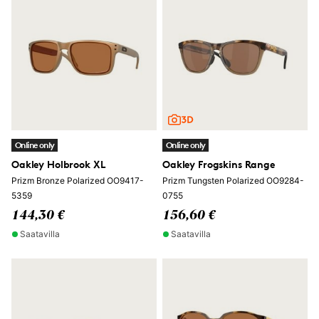
Online only
Online only
Oakley Holbrook XL
Oakley Frogskins Range
Prizm Bronze Polarized OO9417-
Prizm Tungsten Polarized OO9284-
5359
0755
144,30 €
156,60 €
Saatavilla
Saatavilla