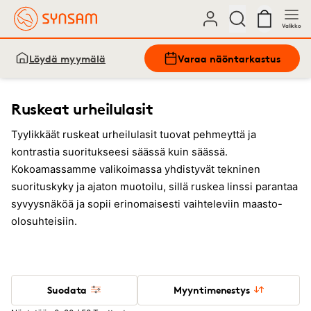
Valikko
Löydä myymälä
Varaa näöntarkastus
Ruskeat urheilulasit
Tyylikkäät ruskeat urheilulasit tuovat pehmeyttä ja
kontrastia suoritukseesi säässä kuin säässä.
Kokoamassamme valikoimassa yhdistyvät tekninen
suorituskyky ja ajaton muotoilu, sillä ruskea linssi parantaa
syvyysnäköä ja sopii erinomaisesti vaihteleviin maasto-
olosuhteisiin.
Suodata
Myyntimenestys