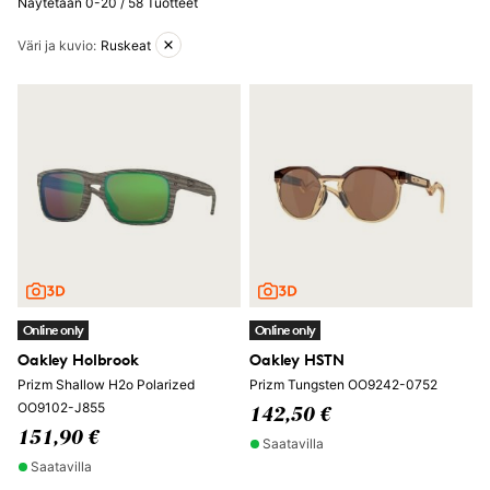
Näytetään 0-20 / 58 Tuotteet
Aktiiviset suodattimet
Väri ja kuvio
:
Ruskeat
Online only
Online only
Oakley Holbrook
Oakley HSTN
Prizm Shallow H2o Polarized
Prizm Tungsten OO9242-0752
OO9102-J855
142,50 €
151,90 €
Saatavilla
Saatavilla