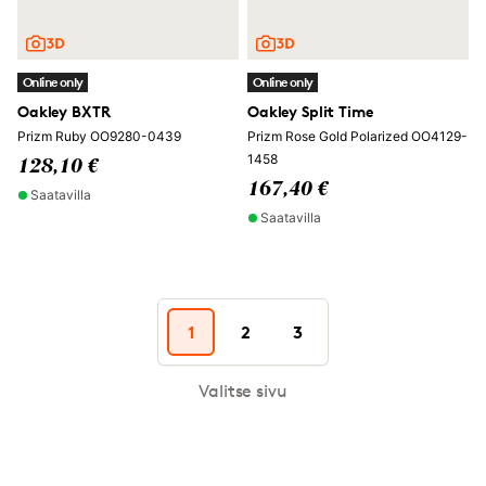
Online only
Online only
Oakley BXTR
Oakley Split Time
Prizm Ruby OO9280-0439
Prizm Rose Gold Polarized OO4129-
1458
128,10 €
167,40 €
Saatavilla
Saatavilla
1
2
3
Valitse sivu