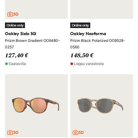
Online only
Online only
Oakley Sielo SQ
Oakley Neoforma
Prizm Brown Gradient OO9480-
Prizm Black Polarized OO9528-
0257
0560
127,40 €
148,50 €
Saatavilla
Loppu varastosta