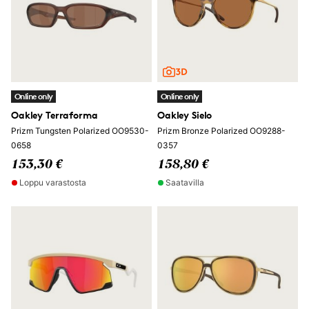
Online only
Online only
Oakley Terraforma
Oakley Sielo
Prizm Tungsten Polarized OO9530-
Prizm Bronze Polarized OO9288-
0658
0357
153,30 €
158,80 €
Loppu varastosta
Saatavilla