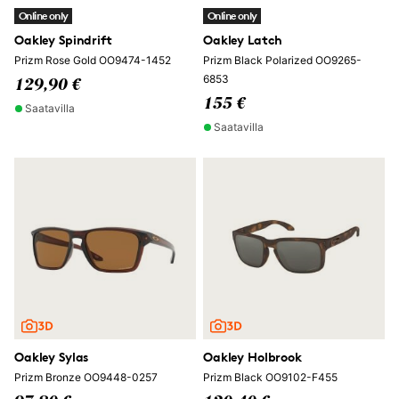
Online only
Online only
Oakley Spindrift
Oakley Latch
Prizm Rose Gold OO9474-1452
Prizm Black Polarized OO9265-
6853
129,90 €
155 €
Saatavilla
Saatavilla
Oakley Sylas
Oakley Holbrook
Prizm Bronze OO9448-0257
Prizm Black OO9102-F455