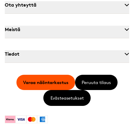
Ota yhteyttä
Meistä
Tiedot
Varaa näöntarkastus
Peruuta tilaus
Evästeasetukset
Klarna
Visa
Mastercard
American Express