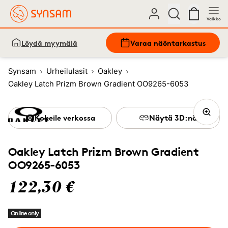
Valikko
Löydä myymälä
Varaa näöntarkastus
Synsam
Urheilulasit
Oakley
Oakley Latch Prizm Brown Gradient OO9265-6053
Kokeile verkossa
Näytä 3D:nä
Oakley Latch Prizm Brown Gradient
OO9265-6053
122,30 €
Online only