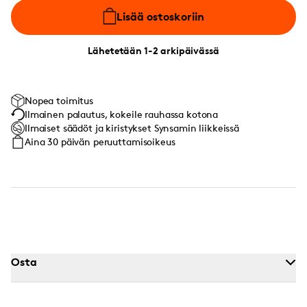
Lisää ostoskoriin
Lähetetään 1-2 arkipäivässä
Nopea toimitus
Ilmainen palautus, kokeile rauhassa kotona
Ilmaiset säädöt ja kiristykset Synsamin liikkeissä
Aina 30 päivän peruuttamisoikeus
Osta