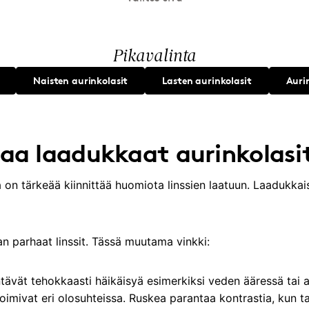
Pikavalinta
Naisten aurinkolasit
Lasten aurinkolasit
Auri
taa laadukkaat aurinkolasi
a on tärkeää kiinnittää huomiota linssien laatuun. Laadukkai
 parhaat linssit. Tässä muutama vinkki:
entävät tehokkaasti häikäisyä esimerkiksi veden ääressä tai a
rit toimivat eri olosuhteissa. Ruskea parantaa kontrastia, kun 