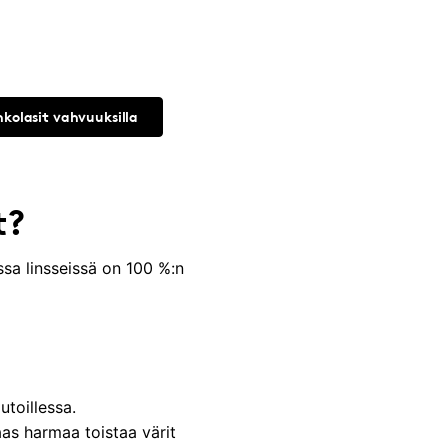
nkolasit vahvuuksilla
t?
ssa linsseissä on 100 %:n
utoillessa.
taas harmaa toistaa värit