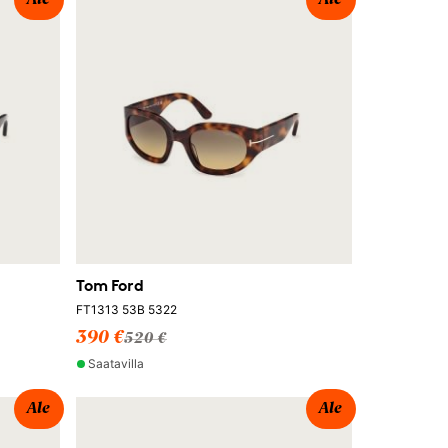
Ale
Ale
Tom Ford
FT1313 53B 5322
390 €
520 €
Saatavilla
Ale
Ale