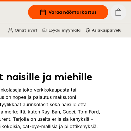
Varaa näöntarkastus
Omat sivut
Löydä myymälä
Asiakaspalvelu
 naisille ja miehille
inkolaseja joko verkkokaupasta tai
s on nopea ja palautus maksuton!
ylikkäät aurinkolasit sekä naisille että
lta merkeiltä, kuten Ray-Ban, Gucci, Tom Ford,
rent. Tarjolla on useita erilaisia kehyksiä –
ikokoisia, cat-eye‑mallisia ja pilottikehyksiä.