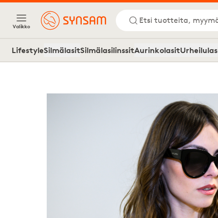
Etsi tuotteita, myymä
Valikko
Lifestyle
Silmälasit
Silmälasilinssit
Aurinkolasit
Urheilulas