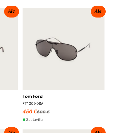
Ale
Ale
Tom Ford
FT1309 08A
450 €
600 €
Saatavilla