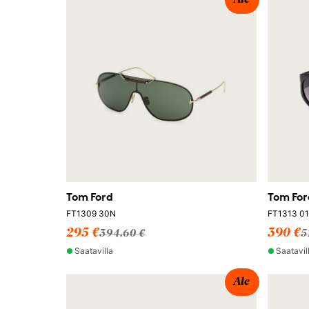
Ale
Tom Ford
Tom For
FT1309 30N
FT1313 01
295 €
390 €
394,60 €
5
Saatavilla
Saatavil
Ale