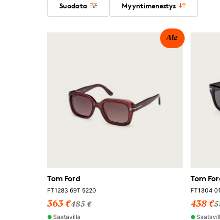
Suodata
Myyntimenestys
Ale
Tom Ford
Tom For
FT1283 69T 5220
FT1304 0
363 €
438 €
485 €
5
Saatavilla
Saatavil