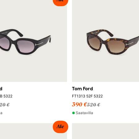
Ale
d
Tom Ford
B 5322
FT1313 52F 5322
390 €
20 €
520 €
la
Saatavilla
Ale