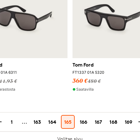
d
Tom Ford
 01A 6311
FT1337 01A 5320
360 €
11,93 €
480 €
arastosta
Saatavilla
1
...
163
164
165
166
167
168
169
Valitse sivu