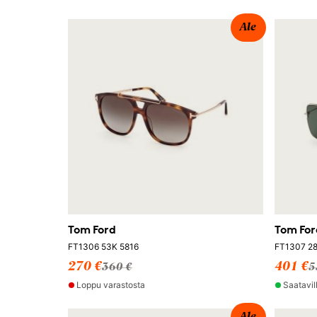
Ale
Tom Ford
Tom For
FT1306 53K 5816
FT1307 28
270 €
401 €
360 €
5
Loppu varastosta
Saatavil