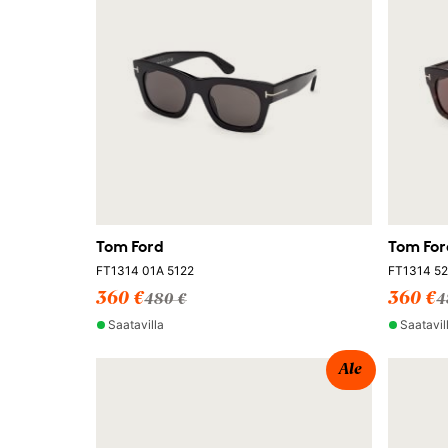
Tom Ford
Tom For
FT1314 01A 5122
FT1314 52
360 €
360 €
480 €
4
Saatavilla
Saatavil
Ale