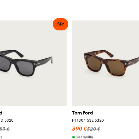
Ale
d
Tom Ford
1D 5320
FT1304 53E 5320
390 €
85 €
520 €
la
Saatavilla