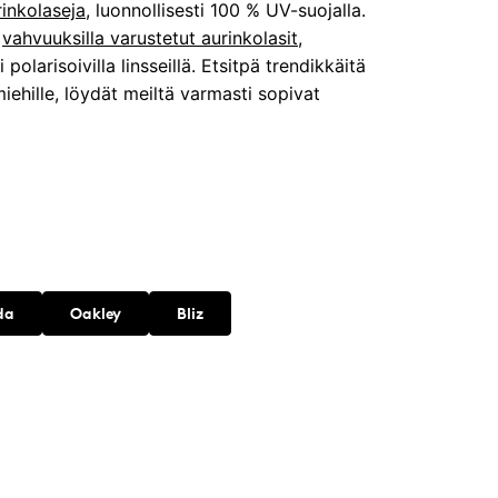
rinkolaseja
, luonnollisesti 100 % UV-suojalla.
s
vahvuuksilla varustetut aurinkolasit
,
 polarisoivilla linsseillä. Etsitpä trendikkäitä
 miehille, löydät meiltä varmasti sopivat
da
Oakley
Bliz