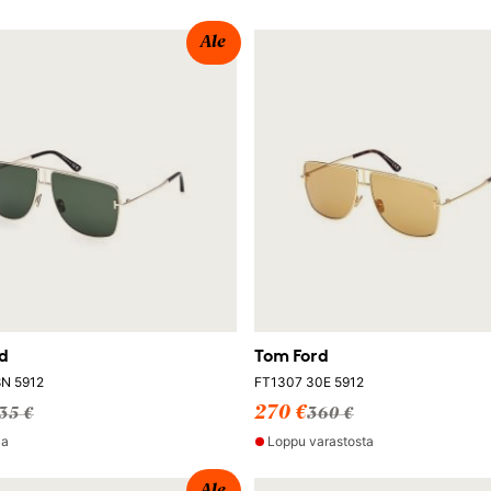
Ale
d
Tom Ford
N 5912
FT1307 30E 5912
270 €
35 €
360 €
la
Loppu varastosta