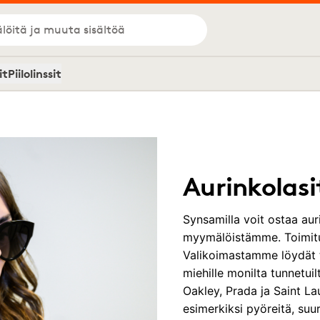
löitä ja muuta sisältöä
it
Piilolinssit
Aurinkolasit
Synsamilla voit ostaa aur
myymälöistämme. Toimitu
Valikoimastamme löydät ty
miehille monilta tunnetui
Oakley, Prada ja Saint Lau
esimerkiksi pyöreitä, suur