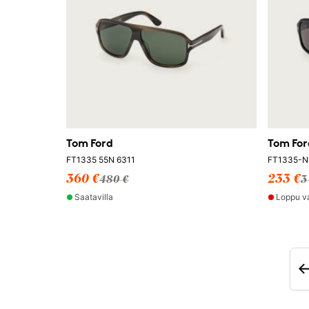
Tom Ford
Tom For
FT1335 55N 6311
FT1335-N
360 €
233 €
480 €
3
Saatavilla
Loppu v