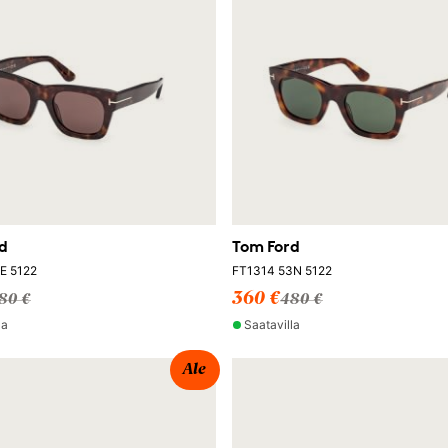
d
Tom Ford
E 5122
FT1314 53N 5122
360 €
80 €
480 €
la
Saatavilla
Ale