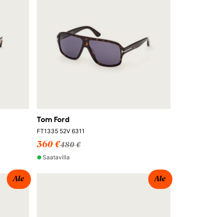
Tom Ford
FT1335 52V 6311
360 €
480 €
Saatavilla
Ale
Ale