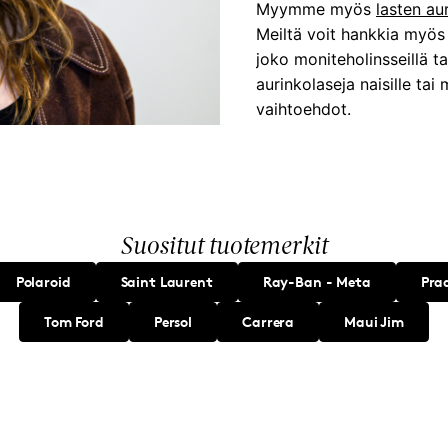
Myymme myös
lasten au
Meiltä voit hankkia myö
joko moniteholinsseillä tai
aurinkolaseja naisille tai
vaihtoehdot.
Suositut tuotemerkit
Polaroid
Saint Laurent
Ray-Ban - Meta
Pra
Tom Ford
Persol
Carrera
Maui Jim