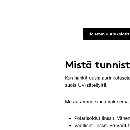
Miesten aurinkolasit
Mistä tunnis
Kun hankit uusia aurinkolasej
suoja UV-säteilyltä.
Me autamme sinua valitsemaan
Polarisoidut linssit: Väh
Värilliset linssit: Eri vä