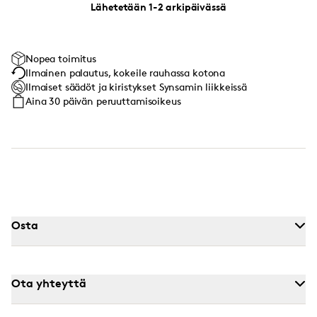
Lähetetään 1-2 arkipäivässä
Nopea toimitus
Ilmainen palautus, kokeile rauhassa kotona
Ilmaiset säädöt ja kiristykset Synsamin liikkeissä
Aina 30 päivän peruuttamisoikeus
Osta
Ota yhteyttä