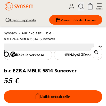
Valikko
Löydä myymälä
Varaa näöntarkastus
Synsam
Aurinkolasit
b.e
b.e EZRA MBLK 5814 Suncover
Kuva
2
/
2
Image
1
Image
(Current image)
2
Kokeile verkossa
Näytä 3D:nä
b.e EZRA MBLK 5814 Suncover
55 €
Lisää ostoskoriin