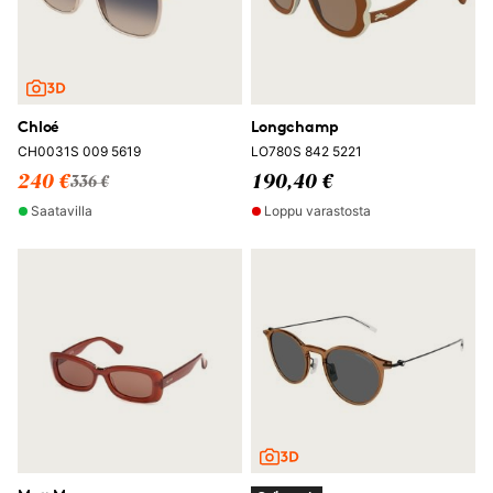
Chloé
Longchamp
CH0031S 009 5619
LO780S 842 5221
240 €
190,40 €
336 €
Saatavilla
Loppu varastosta