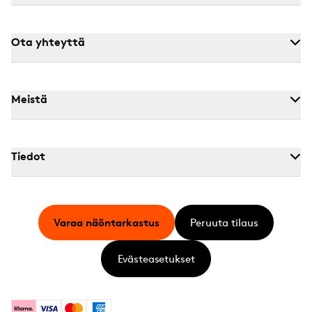
Ota yhteyttä
Meistä
Tiedot
Varaa näöntarkastus
Peruuta tilaus
Evästeasetukset
Klarna
Visa
Mastercard
American Express