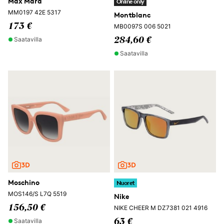
Max Mara
Online only
MM0197 42E 5317
Montblanc
173 €
MB0097S 006 5021
Saatavilla
284,60 €
Saatavilla
Moschino
Nuoret
MOS146/S L7Q 5519
Nike
156,50 €
NIKE CHEER M DZ7381 021 4916
Saatavilla
63 €