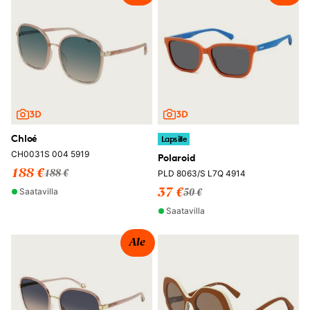
Chloé
Lapsille
CH0031S 004 5919
Polaroid
188 €
PLD 8063/S L7Q 4914
188 €
Saatavilla
37 €
50 €
Saatavilla
Ale