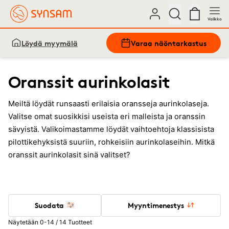
Valikko
Löydä myymälä
Varaa näöntarkastus
Oranssit aurinkolasit
Meiltä löydät runsaasti erilaisia oransseja aurinkolaseja.
Valitse omat suosikkisi useista eri malleista ja oranssin
sävyistä. Valikoimastamme löydät vaihtoehtoja klassisista
pilottikehyksistä suuriin, rohkeisiin aurinkolaseihin. Mitkä
oranssit aurinkolasit sinä valitset?
Suodata
Myyntimenestys
Näytetään 0-14 / 14 Tuotteet