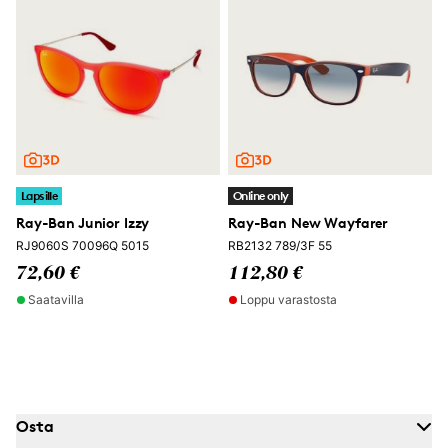
Lapsille
Online only
Ray-Ban Junior Izzy
Ray-Ban New Wayfarer
RJ9060S 70096Q 5015
RB2132 789/3F 55
72,60 €
112,80 €
Saatavilla
Loppu varastosta
Osta