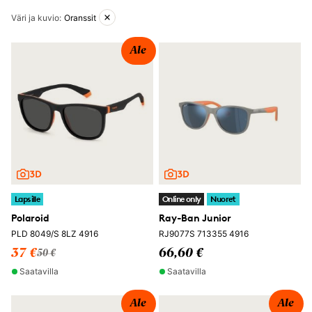
Aktiiviset suodattimet
Väri ja kuvio
:
Oranssit
Ale
Lapsille
Online only
Nuoret
Polaroid
Ray-Ban Junior
PLD 8049/S 8LZ 4916
RJ9077S 713355 4916
37 €
66,60 €
50 €
Saatavilla
Saatavilla
Ale
Ale