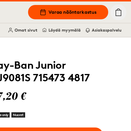
Varaa näöntarkastus
Omat sivut
Löydä myymälä
Asiakaspalvelu
ay-Ban Junior
J9081S 715473 4817
7,20 €
e only
Nuoret