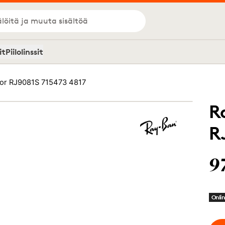
löitä ja muuta sisältöä
it
Piilolinssit
or RJ9081S 715473 4817
R
R
9
Onlin