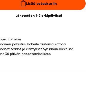
Lisää ostoskoriin
Lähetetään 1-2 arkipäivässä
opea toimitus
lmainen palautus, kokeile rauhassa kotona
lmaiset säädöt ja kiristykset Synsamin liikkeissä
ina 30 päivän peruuttamisoikeus