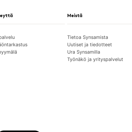
eyttä
Meistä
palvelu
Tietoa Synsamista
äöntarkastus
Uutiset ja tiedotteet
myymälä
Ura Synsamilla
Työnäkö ja yrityspalvelut