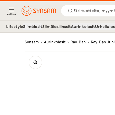
Etsi tuotteita, myymä
Valikko
Lifestyle
Silmälasit
Silmälasilinssit
Aurinkolasit
Urheilulas
Synsam
Aurinkolasit
Ray-Ban
Ray-Ban Juni