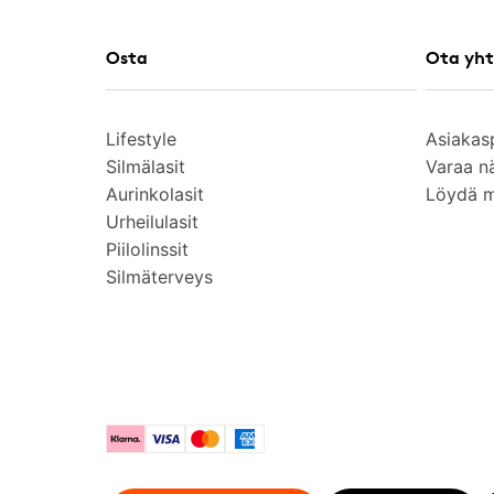
Osta
Ota yht
Lifestyle
Asiakas
Silmälasit
Varaa n
Aurinkolasit
Löydä 
Urheilulasit
Piilolinssit
Silmäterveys
Klarna
Visa
Mastercard
American Express