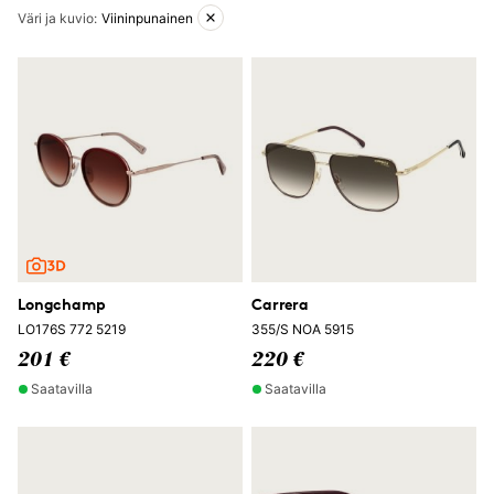
Aktiiviset suodattimet
Väri ja kuvio
:
Viininpunainen
Longchamp
Carrera
LO176S 772 5219
355/S NOA 5915
201 €
220 €
Saatavilla
Saatavilla