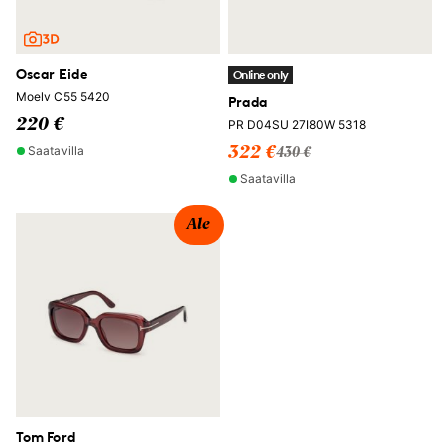
Oscar Eide
Online only
Moelv C55 5420
Prada
220 €
PR D04SU 27I80W 5318
Saatavilla
322 €
430 €
Saatavilla
Ale
Tom Ford