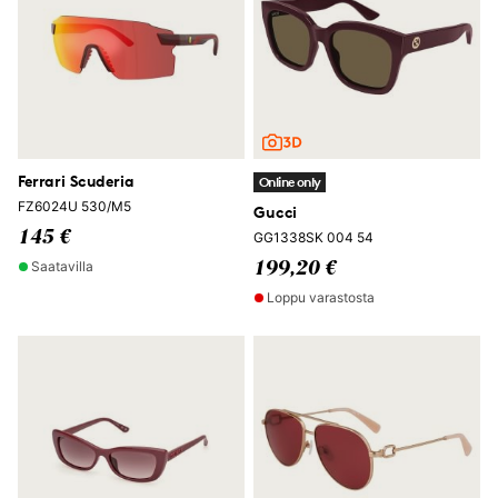
Ferrari Scuderia
Online only
FZ6024U 530/M5
Gucci
145 €
GG1338SK 004 54
Saatavilla
199,20 €
Loppu varastosta