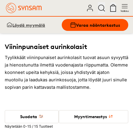
Valikko
Löydä myymälä
Varaa näöntarkastus
Viininpunaiset aurinkolasit
Tyylikkäät viininpunaiset aurinkolasit tuovat asuun syvyyttä
ja hienostunutta ilmettä vuodenajasta riippumatta. Olemme
koonneet upeita kehyksiä, joissa yhdistyvät ajaton
muotoilu ja laadukas aurinkosuoja, jotta löydät juuri sinulle
sopivan parin kattavasta mallistostamme.
Suodata
Myyntimenestys
Näytetään 0-15 / 15 Tuotteet