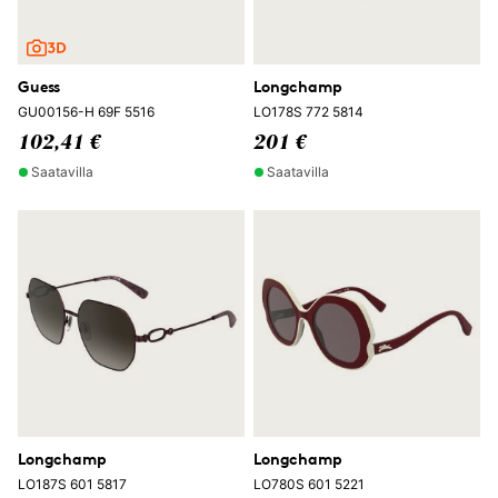
Guess
Longchamp
GU00156-H 69F 5516
LO178S 772 5814
102,41 €
201 €
Saatavilla
Saatavilla
Longchamp
Longchamp
LO187S 601 5817
LO780S 601 5221