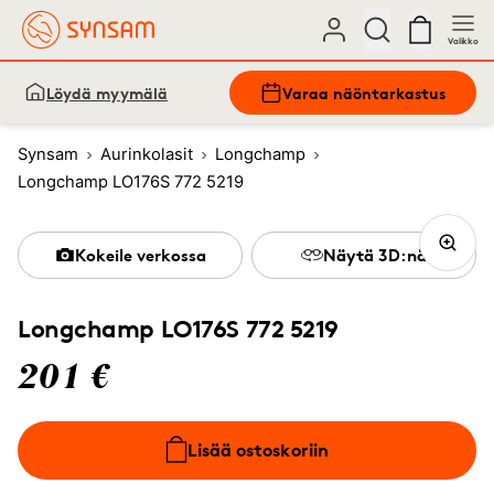
Valikko
Löydä myymälä
Varaa näöntarkastus
Synsam
Aurinkolasit
Longchamp
Longchamp LO176S 772 5219
Kokeile verkossa
Näytä 3D:nä
Longchamp LO176S 772 5219
201 €
Lisää ostoskoriin