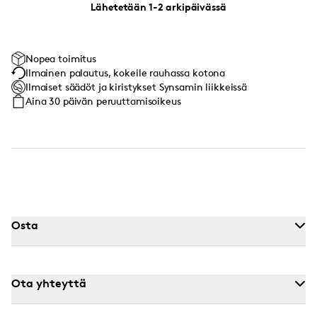
Lähetetään 1-2 arkipäivässä
Nopea toimitus
Ilmainen palautus, kokeile rauhassa kotona
Ilmaiset säädöt ja kiristykset Synsamin liikkeissä
Aina 30 päivän peruuttamisoikeus
Osta
Ota yhteyttä