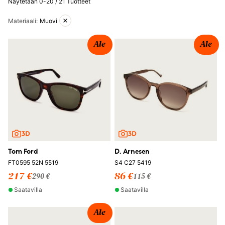
Näytetään 0-20 / 21 Tuotteet
Aktiiviset suodattimet
Materiaali
:
Muovi
Ale
Ale
Tom Ford
D. Arnesen
FT0595 52N 5519
S4 C27 5419
217 €
86 €
290 €
115 €
Saatavilla
Saatavilla
Ale