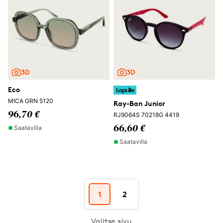
Eco
Lapsille
MICA GRN 5120
Ray-Ban Junior
96,70 €
RJ9064S 70218G 4419
Saatavilla
66,60 €
Saatavilla
1
2
Valitse sivu