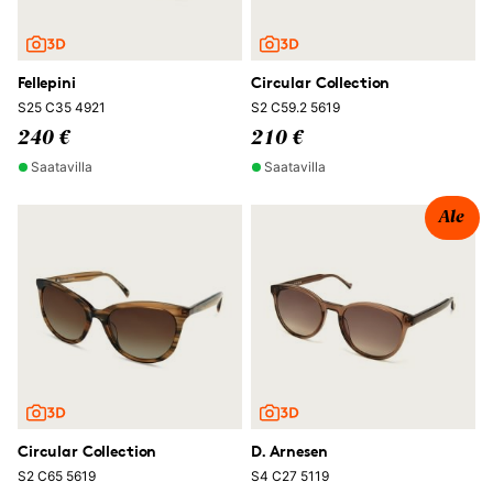
Fellepini
Circular Collection
S25 C35 4921
S2 C59.2 5619
240 €
210 €
Saatavilla
Saatavilla
Ale
Circular Collection
D. Arnesen
S2 C65 5619
S4 C27 5119