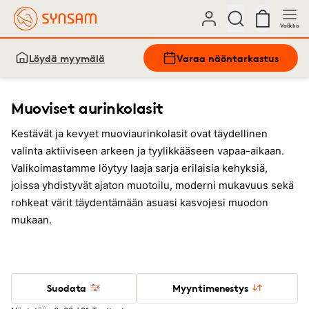
Valikko
Löydä myymälä
Varaa näöntarkastus
Muoviset aurinkolasit
Kestävät ja kevyet muoviaurinkolasit ovat täydellinen
valinta aktiiviseen arkeen ja tyylikkääseen vapaa-aikaan.
Valikoimastamme löytyy laaja sarja erilaisia kehyksiä,
joissa yhdistyvät ajaton muotoilu, moderni mukavuus sekä
rohkeat värit täydentämään asuasi kasvojesi muodon
mukaan.
Suodata
Myyntimenestys