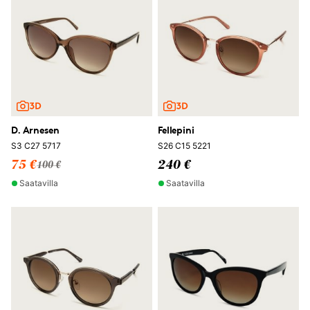
D. Arnesen
Fellepini
S3 C27 5717
S26 C15 5221
75 €
240 €
100 €
Saatavilla
Saatavilla