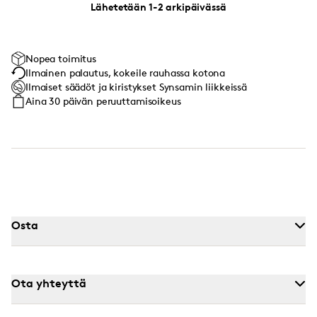
Lähetetään 1-2 arkipäivässä
Nopea toimitus
Ilmainen palautus, kokeile rauhassa kotona
Ilmaiset säädöt ja kiristykset Synsamin liikkeissä
Aina 30 päivän peruuttamisoikeus
Osta
Ota yhteyttä