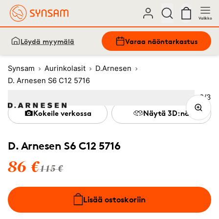
Valikko
Löydä myymälä
Varaa näöntarkastus
Synsam
Aurinkolasit
D.Arnesen
D. Arnesen S6 C12 5716
Kuva
2
/
3
Image
1
Image
(Current image)
2
Image
3
Kokeile verkossa
Näytä 3D:nä
D. Arnesen S6 C12 5716
86 €
115 €
Lisää ostoskoriin