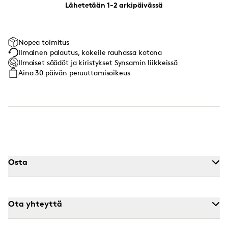
Lähetetään 1-2 arkipäivässä
Nopea toimitus
Ilmainen palautus, kokeile rauhassa kotona
Ilmaiset säädöt ja kiristykset Synsamin liikkeissä
Aina 30 päivän peruuttamisoikeus
Osta
Ota yhteyttä