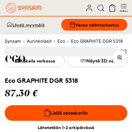
Valikko
Löydä myymälä
Varaa näöntarkastus
Synsam
Aurinkolasit
Eco
Eco GRAPHITE DGR 5318
Kuva
2
/
2
Image
1
Image
(Current image)
2
Kokeile verkossa
Näytä 3D:nä
Eco GRAPHITE DGR 5318
87,30 €
Lisää ostoskoriin
Lähetetään 1-2 arkipäivässä