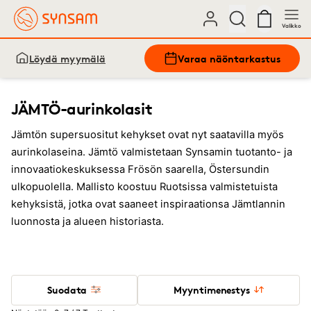
Valikko
Löydä myymälä
Varaa näöntarkastus
JÄMTÖ-aurinkolasit
Jämtön supersuositut kehykset ovat nyt saatavilla myös
aurinkolaseina. Jämtö valmistetaan Synsamin tuotanto- ja
innovaatiokeskuksessa Frösön saarella, Östersundin
ulkopuolella. Mallisto koostuu Ruotsissa valmistetuista
kehyksistä, jotka ovat saaneet inspiraationsa Jämtlannin
luonnosta ja alueen historiasta.
Suodata
Myyntimenestys