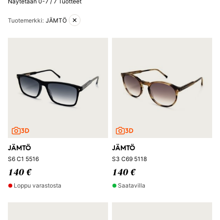
Näytetään 0-7 / 7 Tuotteet
Aktiiviset suodattimet
Tuotemerkki
:
JÄMTÖ
JÄMTÖ
JÄMTÖ
S6 C1 5516
S3 C69 5118
140 €
140 €
Loppu varastosta
Saatavilla