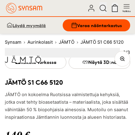
Valikko
Löydä myymälä
Varaa näöntarkastus
Synsam
Aurinkolasit
JÄMTÖ
JÄMTÖ S1 C66 5120
Kuva
2
/
3
Image
1
Image
(Current image)
2
Image
3
Kokeile verkossa
Näytä 3D:nä
JÄMTÖ S1 C66 5120
JÄMTÖ on kokoelma Ruotsissa valmistettuja kehyksiä,
jotka ovat tehty bioasetaatista – materiaalista, joka sisältää
vähintään 50 % biopohjaisia ainesosia. Muotoilu on saanut
inspiraationsa Jämtlannin luonnosta ja alueen historiasta.