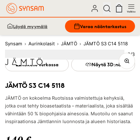
Valikko
Löydä myymälä
Varaa näöntarkastus
Synsam
Aurinkolasit
JÄMTÖ
JÄMTÖ S3 C14 5118
Kuva
2
/
3
Image
1
Image
(Current image)
2
Image
3
Kokeile verkossa
Näytä 3D:nä
JÄMTÖ S3 C14 5118
JÄMTÖ on kokoelma Ruotsissa valmistettuja kehyksiä,
jotka ovat tehty bioasetaatista – materiaalista, joka sisältää
vähintään 50 % biopohjaisia ainesosia. Muotoilu on saanut
inspiraationsa Jämtlannin luonnosta ja alueen historiasta.