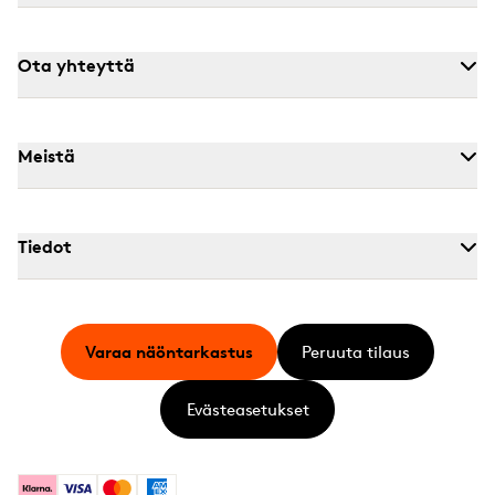
Ota yhteyttä
Meistä
Tiedot
Varaa näöntarkastus
Peruuta tilaus
Evästeasetukset
Klarna
Visa
Mastercard
American Express