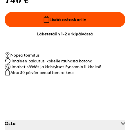
140 €
Lisää ostoskoriin
Lähetetään 1-2 arkipäivässä
Nopea toimitus
Ilmainen palautus, kokeile rauhassa kotona
Ilmaiset säädöt ja kiristykset Synsamin liikkeissä
Aina 30 päivän peruuttamisoikeus
Osta