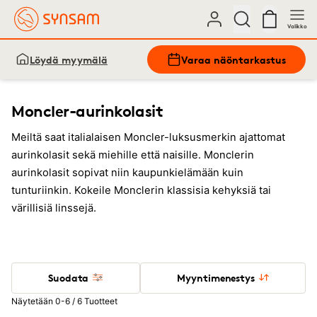
Valikko
Löydä myymälä
Varaa näöntarkastus
Moncler-aurinkolasit
Meiltä saat italialaisen Moncler-luksusmerkin ajattomat
aurinkolasit sekä miehille että naisille. Monclerin
aurinkolasit sopivat niin kaupunkielämään kuin
tunturiinkin. Kokeile Monclerin klassisia kehyksiä tai
värillisiä linssejä.
Suodata
Myyntimenestys
Näytetään 0-6 / 6 Tuotteet