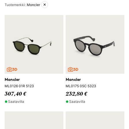
Aktiiviset suodattimet
Tuotemerkki
:
Moncler
Moncler
Moncler
ML0126 01R 5123
ML0175 05C 5323
307,40 €
232,80 €
Saatavilla
Saatavilla