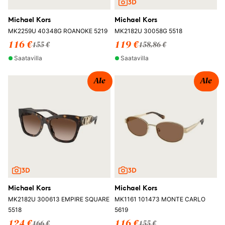
Michael Kors
Michael Kors
MK2259U 40348G ROANOKE 5219
MK2182U 30058G 5518
116 €
119 €
155 €
158,86 €
Saatavilla
Saatavilla
Ale
Ale
Michael Kors
Michael Kors
MK2182U 300613 EMPIRE SQUARE
MK1161 101473 MONTE CARLO
5518
5619
124 €
116 €
166 €
155 €