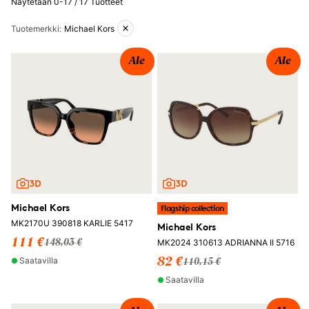
Näytetään 0-17 / 17 Tuotteet
Aktiiviset suodattimet
Tuotemerkki
:
Michael Kors
Ale
Ale
Michael Kors
Flagship collection
MK2170U 390818 KARLIE 5417
Michael Kors
111 €
MK2024 310613 ADRIANNA II 5716
148,03 €
Saatavilla
82 €
110,15 €
Saatavilla