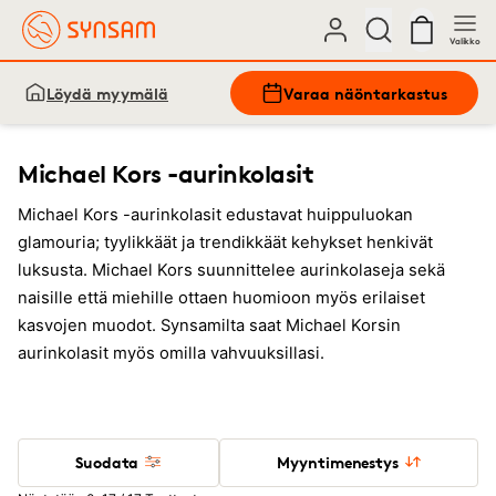
Valikko
Löydä myymälä
Varaa näöntarkastus
Michael Kors -aurinkolasit
Michael Kors -aurinkolasit edustavat huippuluokan
glamouria; tyylikkäät ja trendikkäät kehykset henkivät
luksusta. Michael Kors suunnittelee aurinkolaseja sekä
naisille että miehille ottaen huomioon myös erilaiset
kasvojen muodot. Synsamilta saat Michael Korsin
aurinkolasit myös omilla vahvuuksillasi.
Suodata
Myyntimenestys