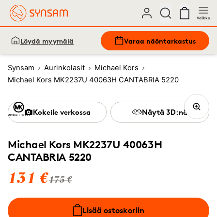
Valikko
Löydä myymälä
Varaa näöntarkastus
Synsam
Aurinkolasit
Michael Kors
Michael Kors MK2237U 40063H CANTABRIA 5220
Kokeile verkossa
Näytä 3D:nä
Michael Kors MK2237U 40063H
CANTABRIA 5220
131 €
175 €
Lisää ostoskoriin