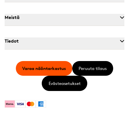
Meistä
Tiedot
Varaa näöntarkastus
Peruuta tilaus
Evästeasetukset
Klarna
Visa
Mastercard
American Express