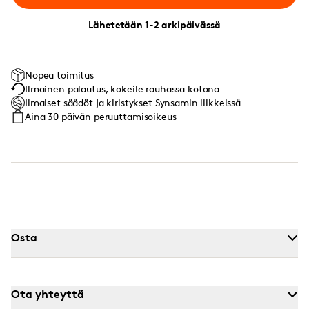
Lähetetään 1-2 arkipäivässä
Nopea toimitus
Ilmainen palautus, kokeile rauhassa kotona
Ilmaiset säädöt ja kiristykset Synsamin liikkeissä
Aina 30 päivän peruuttamisoikeus
Osta
Ota yhteyttä